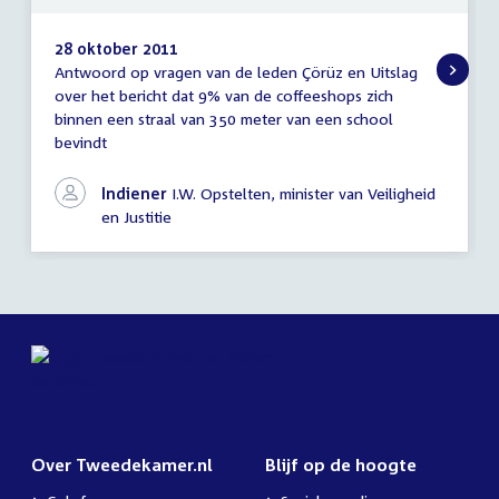
28 oktober 2011
Antwoord op vragen van de leden Çörüz en Uitslag
Antwoord
over het bericht dat 9% van de coffeeshops zich
schriftelijke
binnen een straal van 350 meter van een school
vragen
bevindt
Indiener
I.W. Opstelten, minister van Veiligheid
en Justitie
Over Tweedekamer.nl
Blijf op de hoogte