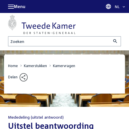
Menu
Taal sel
NL
Zoeken
Home
Kamerstukken
Kamervragen
Delen
Mededeling (uitstel antwoord)
:
Uitstel beantwoording