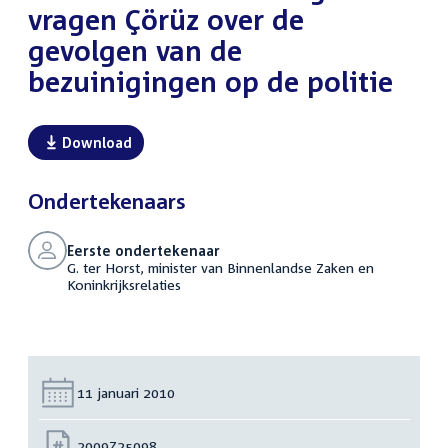
vragen Çörüz over de
gevolgen van de
bezuinigingen op de politie
Download
Ondertekenaars
Eerste ondertekenaar
G. ter Horst, minister van Binnenlandse Zaken en
Koninkrijksrelaties
Datum:
11 januari 2010
Nummer:
2009Z25098