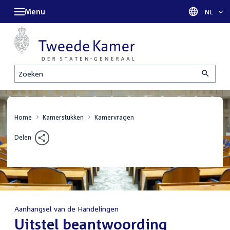
Menu
Taal sel
NL
Zoeken
Home
Kamerstukken
Kamervragen
Delen
Aanhangsel van de Handelingen
:
Uitstel beantwoording