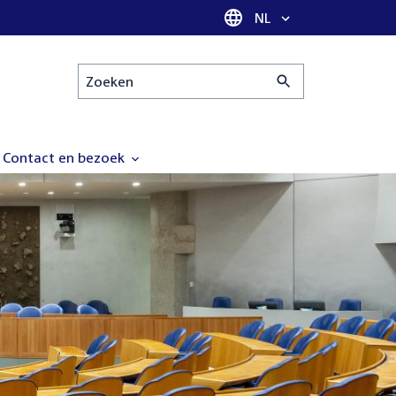
Taal selectie
NL
Zoeken
Contact en bezoek