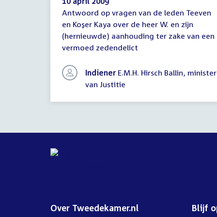
10 april 2009
Antwoord op vragen van de leden Teeven
Antwoord
en Koşer Kaya over de heer W. en zijn
schriftelijke
(hernieuwde) aanhouding ter zake van een
vragen
vermoed zedendelict
Indiener
E.M.H. Hirsch Ballin, minister
van Justitie
Over Tweedekamer.nl
Blijf 