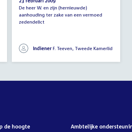
23 februari 2009
De heer W. en zijn (hernieuwde)
Schriftelijke
aanhouding ter zake van een vermoed
vragen
zedendelict
Indiener
F. Teeven, Tweede Kamerlid
op de hoogte
Ambtelijke ondersteuni