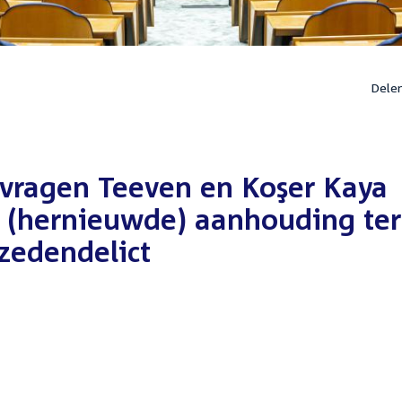
Dele
 vragen Teeven en Koşer Kaya
n (hernieuwde) aanhouding ter
zedendelict