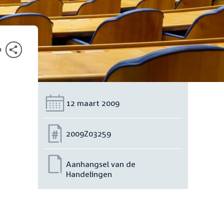
n
Datum:
12 maart 2009
Nummer:
2009Z03259
Aanhangsel van de
Handelingen