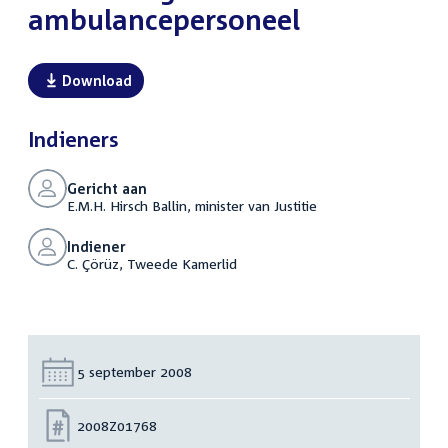
ambulancepersoneel
Download
Indieners
Gericht aan
E.M.H. Hirsch Ballin, minister van Justitie
Indiener
C. Çörüz, Tweede Kamerlid
Datum:
5 september 2008
Nummer:
2008Z01768