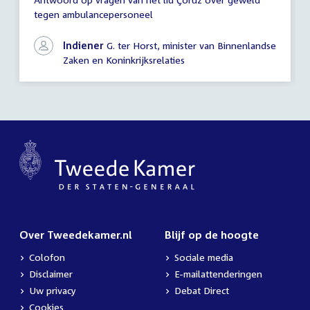
Antwoord
tegen ambulancepersoneel
schriftelijke
vragen
Indiener
G. ter Horst, minister van Binnenlandse
Zaken en Koninkrijksrelaties
Over Tweedekamer.nl
Blijf op de hoogte
Colofon
Sociale media
Disclaimer
E-mailattenderingen
Uw privacy
Debat Direct
Cookies