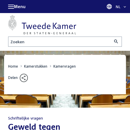
Menu
Taal sel
NL
Zoeken
Home
Kamerstukken
Kamervragen
Delen
Schriftelijke vragen
:
Geweld tegen