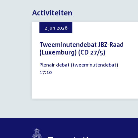
Activiteiten
2 jun 2026
Tweeminutendebat JBZ-Raad
(Luxemburg) (CD 27/5)
2
Plenair debat (tweeminutendebat)
juni
Tijd
17:10
2026
activiteit: