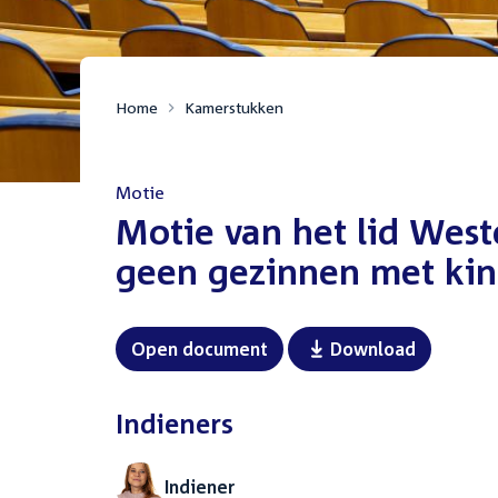
Home
Kamerstukken
Motie
:
Motie van het lid West
geen gezinnen met kin
Open document
Download
Indieners
Indiener