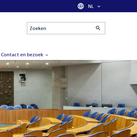
Taal selectie
NL
Zoeken
Contact en bezoek