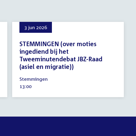
3 jun 2026
STEMMINGEN (over moties
ingediend bij het
Tweeminutendebat JBZ-Raad
(asiel en migratie))
3
Stemmingen
juni
Tijd
13:00
2026
activiteit: