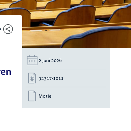
n
Datum:
2 juni 2026
ren
Nummer:
32317-1011
Motie