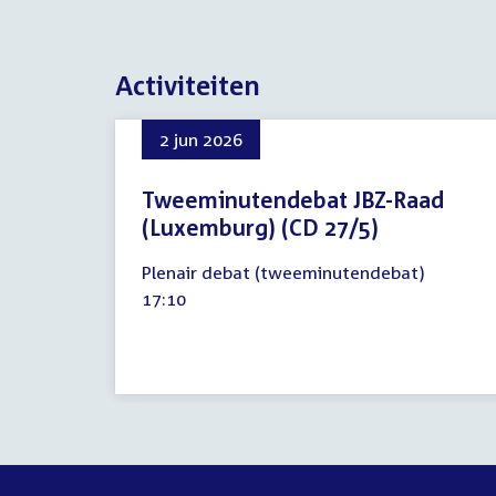
Activiteiten
2 jun 2026
Tweeminutendebat JBZ-Raad
(Luxemburg) (CD 27/5)
2
Plenair debat (tweeminutendebat)
juni
Tijd
17:10
2026
activiteit: