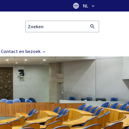
Taal selectie
NL
Zoeken
Contact en bezoek