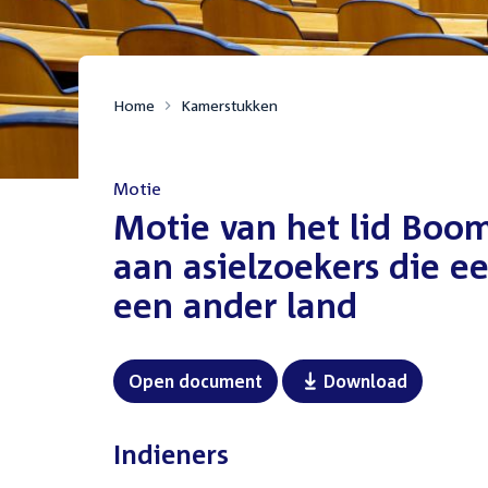
Home
Kamerstukken
Motie
:
Motie van het lid Boo
aan asielzoekers die e
een ander land
Open document
Download
Indieners