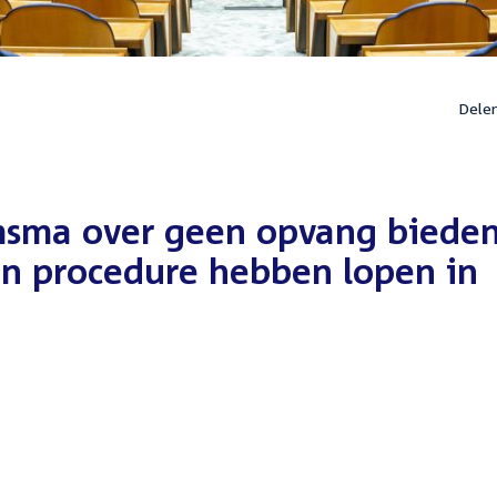
Dele
msma over geen opvang biede
en procedure hebben lopen in