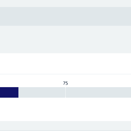
75
Vereist:
75