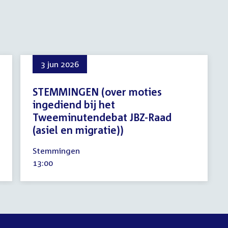
3 jun 2026
STEMMINGEN (over moties
ingediend bij het
Tweeminutendebat JBZ-Raad
(asiel en migratie))
3
Stemmingen
juni
Tijd
13:00
2026
activiteit: