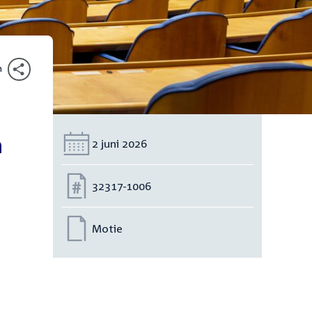
n
n
Datum:
2 juni 2026
Nummer:
32317-1006
Motie