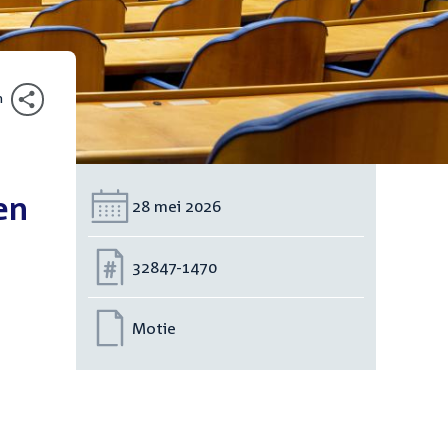
n
en
Datum:
28 mei 2026
Nummer:
32847-1470
Motie