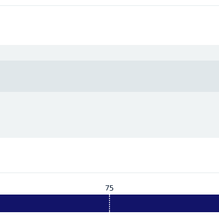
75
Vereist:
75