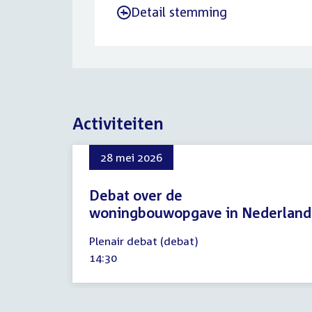
Detail stemming
-
Activiteiten
28 mei 2026
Debat over de
woningbouwopgave in Nederland
28
Plenair debat (debat)
mei
Tijd
14:30
2026
activiteit: