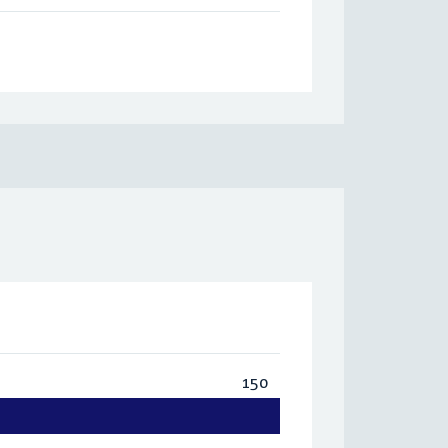
150
Totaal:
150