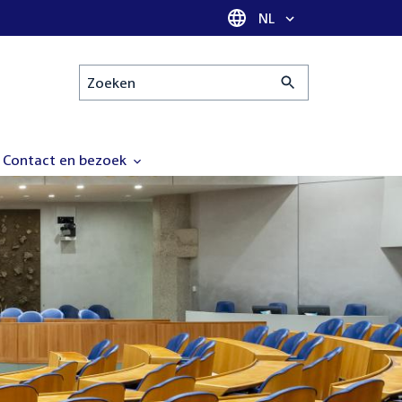
Taal selectie
NL
Zoeken
Contact en bezoek