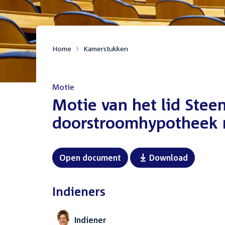
Home
Kamerstukken
Motie
:
Motie van het lid Steen
doorstroomhypotheek 
Open document
Download
Indieners
Indiener