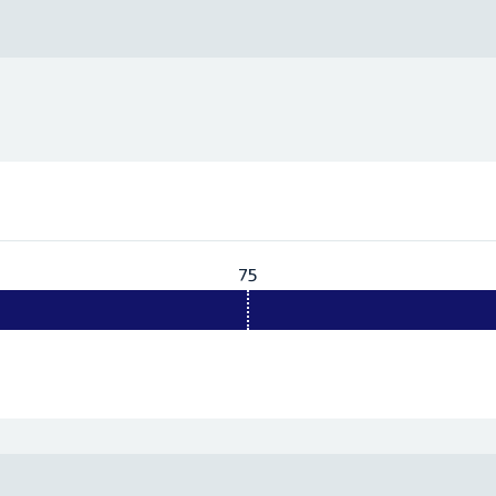
75
Vereist:
75