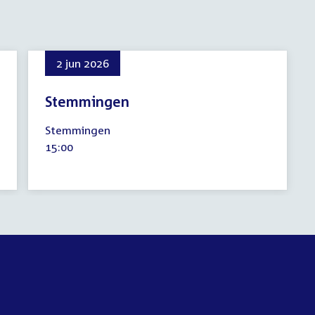
2 jun 2026
Stemmingen
2
Stemmingen
juni
Tijd
15:00
2026
activiteit: