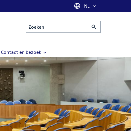
Taal selectie
NL
Zoeken
Contact en bezoek