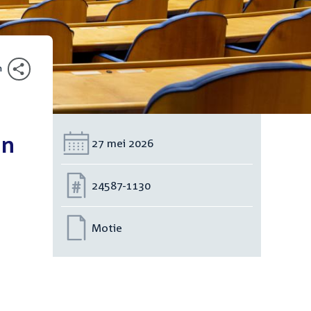
n
an
Datum:
27 mei 2026
Nummer:
24587-1130
Motie