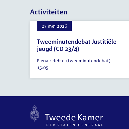
Activiteiten
27 mei 2026
Tweeminutendebat Justitiële
jeugd (CD 23/4)
27
Plenair debat (tweeminutendebat)
mei
Tijd
15:05
2026
activiteit: