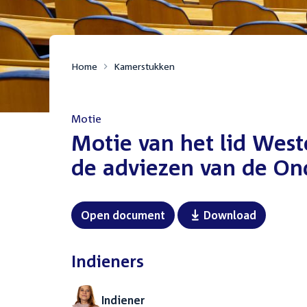
Home
Kamerstukken
Motie
:
Motie van het lid West
de adviezen van de On
Open document
Download
Indieners
Indiener