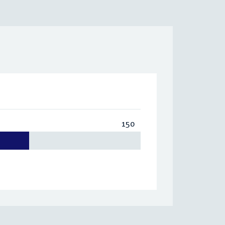
150
Totaal:
150