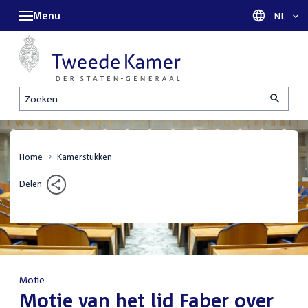
Menu
Taal sel
NL
Zoeken
Home
Kamerstukken
Delen
Motie
:
Motie van het lid Faber over