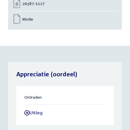
Nummer:
24587-1127
Motie
Appreciatie (oordeel)
Ontraden
Uitleg
-