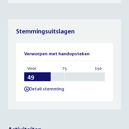
Stemmingsuitslagen
Verworpen met handopsteken
Voor
:
75
Vereist:
150
Totaal:
49
75
150
Detail stemming
-