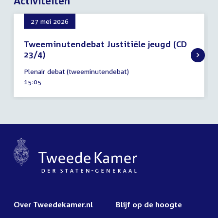
Activiteiten
27 mei 2026
Tweeminutendebat Justitiële jeugd (CD
23/4)
27
Plenair debat (tweeminutendebat)
mei
Tijd
15:05
2026
activiteit:
Over Tweedekamer.nl
Blijf op de hoogte