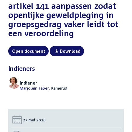
artikel 141 aanpassen zodat
openlijke geweldpleging in
groepsgedrag vaker leidt tot
een veroordeling
Open document
Download
Indieners
Indiener
Marjolein Faber
, Kamerlid
Datum:
27 mei 2026