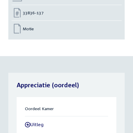
Nummer:
33836-137
Motie
Appreciatie (oordeel)
Oordeel Kamer
Uitleg
-