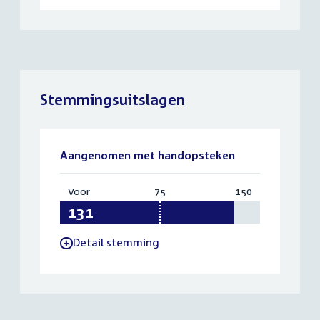
Stemmingsuitslagen
Aangenomen met handopsteken
Voor
:
75
Vereist:
150
Totaal:
131
75
150
Detail stemming
-