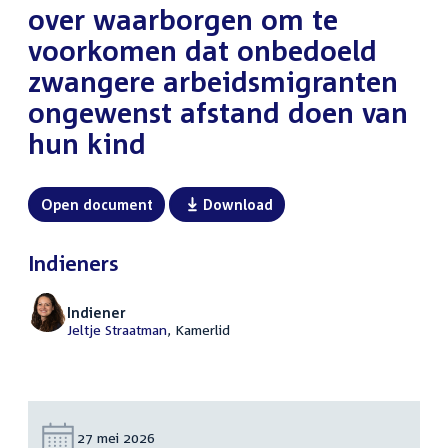
over waarborgen om te
voorkomen dat onbedoeld
zwangere arbeidsmigranten
ongewenst afstand doen van
hun kind
Open document
Download
Indieners
Indiener
Jeltje Straatman
, Kamerlid
Datum:
27 mei 2026