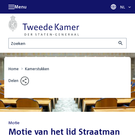
Menu
Taal sel
NL
Zoeken
Home
Kamerstukken
Delen
Motie
:
Motie van het lid Straatman