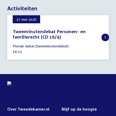
Activiteiten
27 mei 2026
Tweeminutendebat Personen- en
familierecht (CD 16/4)
27
Plenair debat (tweeminutendebat)
mei
Tijd
14:15
2026
activiteit:
Over Tweedekamer.nl
Blijf op de hoogte