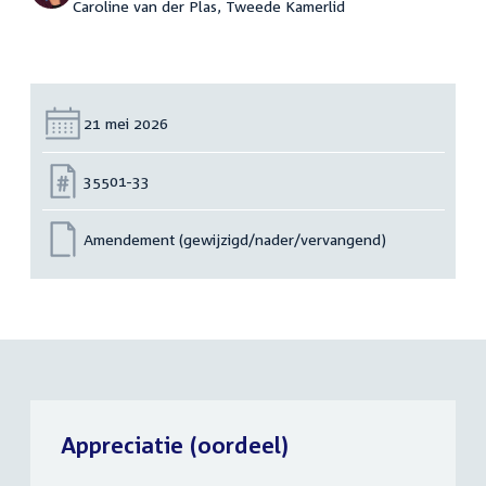
Caroline van der Plas, Tweede Kamerlid
Datum:
21 mei 2026
Nummer:
35501-33
Amendement (gewijzigd/nader/vervangend)
Appreciatie (oordeel)