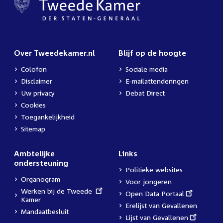
Over Tweedekamer.nl
Blijf op de hoogte
Colofon
Sociale media
Disclaimer
E-mailattenderingen
Uw privacy
Debat Direct
Cookies
Toegankelijkheid
Sitemap
Ambtelijke
Links
ondersteuning
Politieke websites
Organogram
Voor jongeren
External
Werken bij de Tweede
External
Open Data Portaal
link:
Kamer
link:
Erelijst van Gevallenen
Mandaatbesluit
External
Lijst van Gevallenen