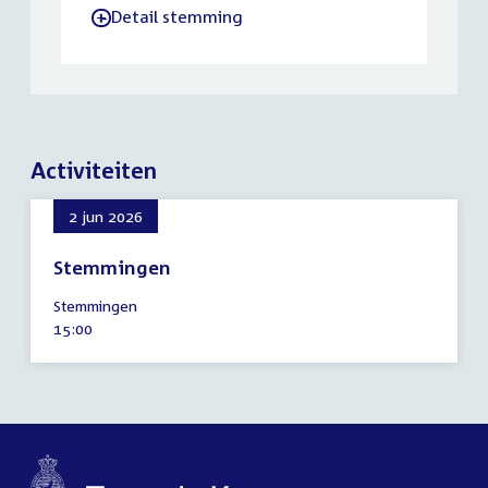
Detail stemming
-
Activiteiten
2 jun 2026
Stemmingen
2
Stemmingen
juni
Tijd
15:00
2026
activiteit: