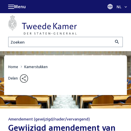
Menu
Taal sel
NL
Zoeken
Home
Kamerstukken
Delen
Amendement (gewijzigd/nader/vervangend)
:
Gewijzigd amendement van