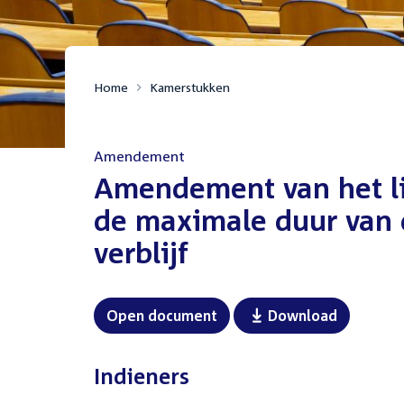
Home
Kamerstukken
Amendement
:
Amendement van het li
de maximale duur van d
verblijf
Open document
Download
Indieners