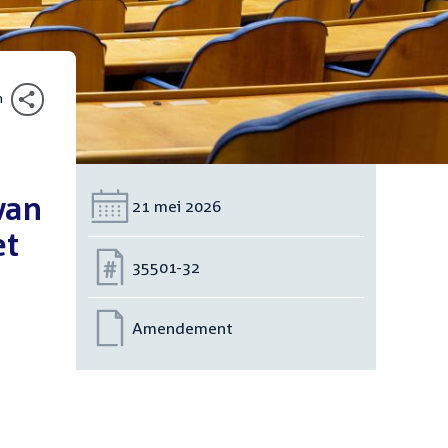
n
van
Datum:
21 mei 2026
et
Nummer:
35501-32
Amendement