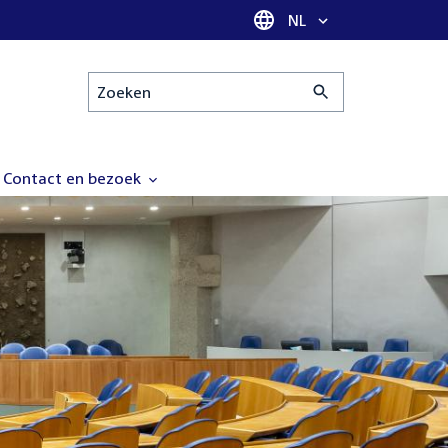
Taal selectie
NL
Zoeken
Contact en bezoek