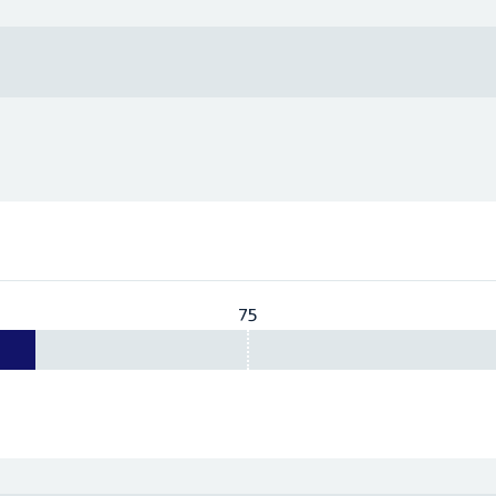
75
Vereist:
75