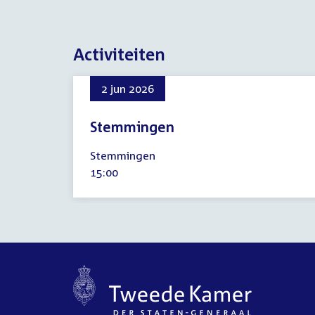
Activiteiten
2 jun 2026
Stemmingen
2
Stemmingen
juni
Tijd
15:00
2026
activiteit: