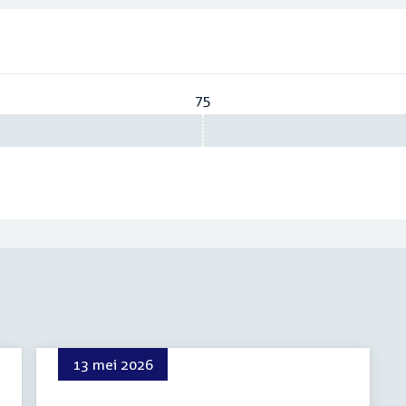
75
Vereist:
75
13 mei 2026