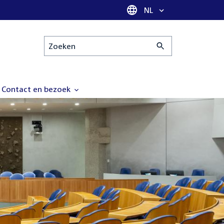
Taal selectie
NL
Zoeken
Contact en bezoek