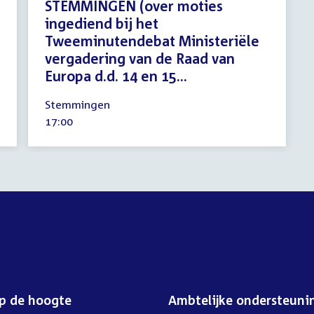
STEMMINGEN (over moties
ingediend bij het
Tweeminutendebat Ministeriële
vergadering van de Raad van
Europa d.d. 14 en 15...
13
Stemmingen
mei
Tijd
17:00
2026
activiteit:
op de hoogte
Ambtelijke ondersteuni