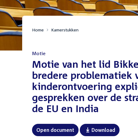
Home
Kamerstukken
Motie
:
Motie van het lid Bikke
bredere problematiek v
kinderontvoering expli
gesprekken over de st
de EU en India
Open document
Download