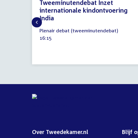
Tweeminutendebat Inzet
internationale kindontvoering
India
13
Plenair debat (tweeminutendebat)
mei
Tijd
16:15
2026
activiteit:
Over Tweedekamer.nl
Blijf 