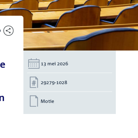
n
de
Datum:
13 mei 2026
Nummer:
29279-1028
n
Motie