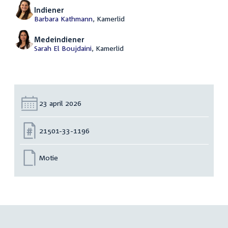
Indiener
Barbara Kathmann
, Kamerlid
Medeindiener
Sarah El Boujdaini
, Kamerlid
Datum:
23 april 2026
Nummer:
21501-33-1196
Motie