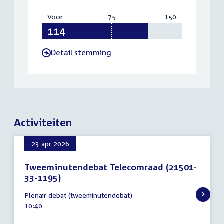
Voor
:
75
Vereist:
150
Totaal:
114
75
150
Detail stemming
-
Activiteiten
23 apr 2026
Tweeminutendebat Telecomraad (21501-
33-1195)
23
Plenair debat (tweeminutendebat)
april
Tijd
10:40
2026
activiteit: