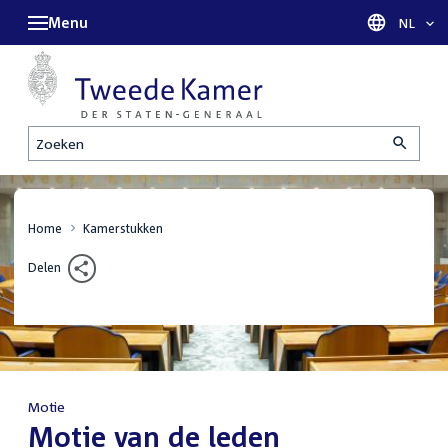
Menu
Taal sel
NL
Zoeken
Home
Kamerstukken
Delen
Motie
:
Motie van de leden