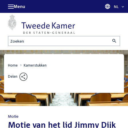
Menu
Taal sel
NL
Zoeken
Home
Kamerstukken
Delen
Motie
:
Motie van het lid Jimmy Dijk