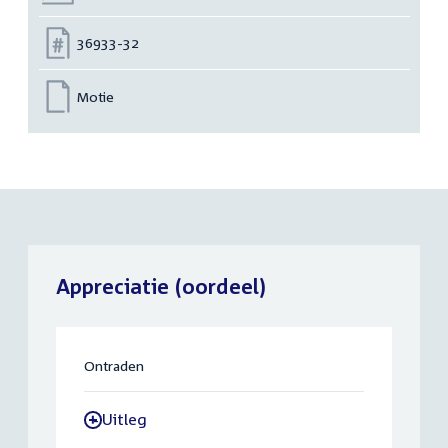
Nummer:
36933-32
Motie
Appreciatie (oordeel)
Ontraden
Uitleg
-