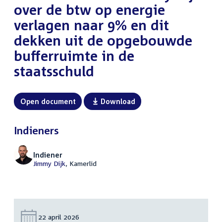
over de btw op energie
verlagen naar 9% en dit
dekken uit de opgebouwde
bufferruimte in de
staatsschuld
Open document
Download
Indieners
Indiener
Jimmy Dijk
, Kamerlid
Datum:
22 april 2026