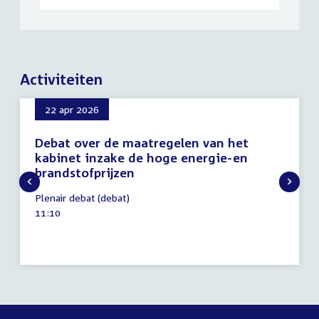
Activiteiten
22 apr 2026
Debat over de maatregelen van het
kabinet inzake de hoge energie-en
brandstofprijzen
22
Plenair debat (debat)
april
Tijd
11:10
2026
activiteit: