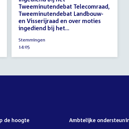
Tweeminutendebat Telecomraad,
Tweeminutendebat Landbouw-
en Visserijraad en over moties
ingediend bij het...
23
Stemmingen
april
Tijd
14:05
2026
activiteit:
op de hoogte
Ambtelijke ondersteuni