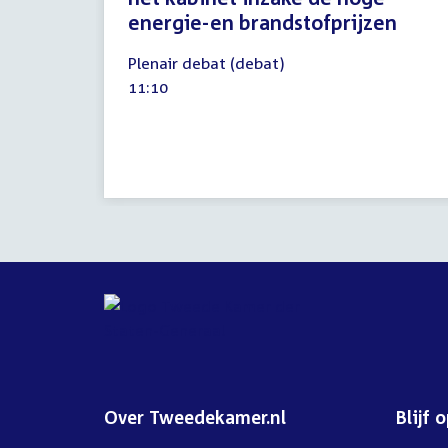
energie-en brandstofprijzen
22
Plenair debat (debat)
april
Tijd
11:10
2026
activiteit:
Over Tweedekamer.nl
Blijf 