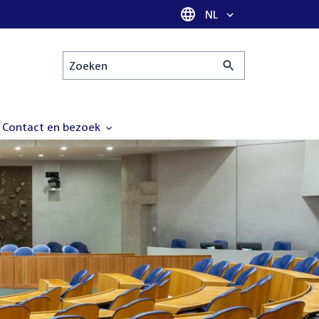
Taal selectie
NL
Zoeken
Contact en bezoek