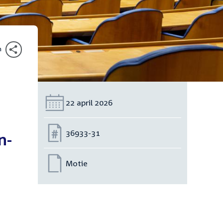
n
Datum:
22 april 2026
Nummer:
36933-31
n-
Motie