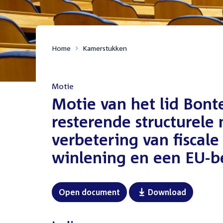
Home
Kamerstukken
Motie
:
Motie van het lid Bonte
resterende structurele
verbetering van fiscale
winlening en een EU-b
Open document
Download