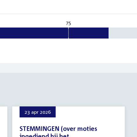
75
Vereist:
75
23 apr 2026
STEMMINGEN (over moties
ingediend bij het