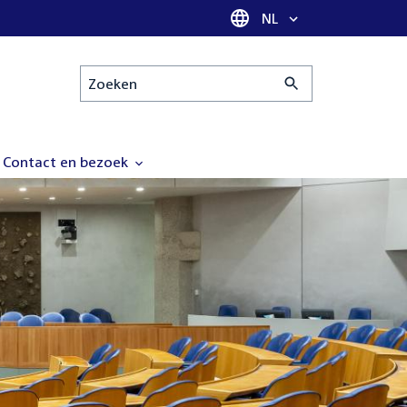
Taal selectie
NL
Zoeken
Contact en bezoek