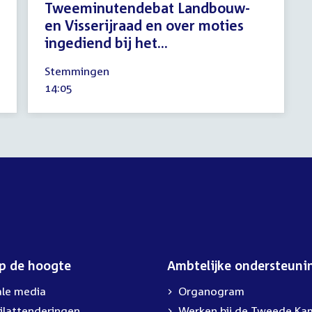
Tweeminutendebat Landbouw-
en Visserijraad en over moties
ingediend bij het...
23
Stemmingen
april
Tijd
14:05
2026
activiteit:
op de hoogte
Ambtelijke ondersteuni
ale media
Organogram
ilattenderingen
Werken bij de Tweede Ka