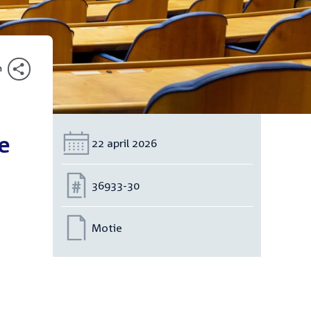
n
de
Datum:
22 april 2026
Nummer:
36933-30
Motie