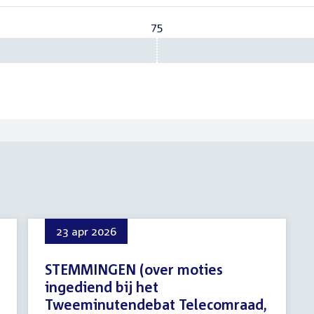
75
Vereist:
75
23 apr 2026
STEMMINGEN (over moties
ingediend bij het
Tweeminutendebat Telecomraad,