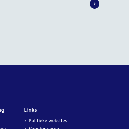
ng
Links
Politieke websites
mer
Voor jongeren