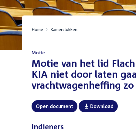
Home
Kamerstukken
Motie
:
Motie van het lid Flach
KIA niet door laten gaa
vrachtwagenheffing zo 
Open document
Download
Indieners