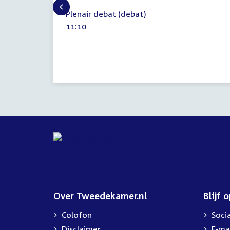
22
Plenair debat (debat)
april
Tijd
11:10
2026
activiteit:
Over Tweedekamer.nl
Blijf 
Colofon
Soci
Disclaimer
E-ma