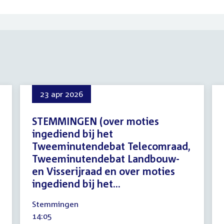
23 apr 2026
STEMMINGEN (over moties
ingediend bij het
Tweeminutendebat Telecomraad,
Tweeminutendebat Landbouw-
en Visserijraad en over moties
ingediend bij het...
23
Stemmingen
april
Tijd
14:05
2026