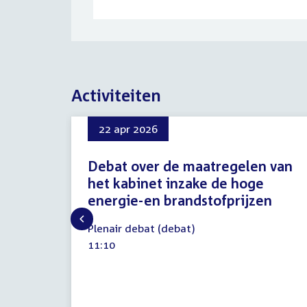
Activiteiten
22 apr 2026
Debat over de maatregelen van
het kabinet inzake de hoge
energie-en brandstofprijzen
22
Plenair debat (debat)
april
Tijd
11:10
2026
activiteit: