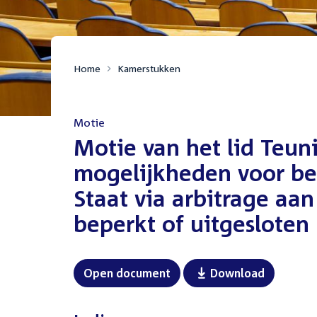
Home
Kamerstukken
Motie
:
Motie van het lid Teun
mogelijkheden voor be
Staat via arbitrage a
beperkt of uitgesloten
Open document
Download