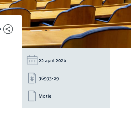
n
Datum:
22 april 2026
Nummer:
36933-29
Motie