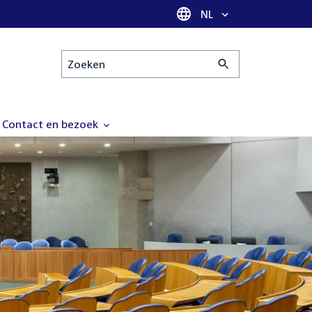
Taal selectie
NL
Zoeken
Contact en bezoek