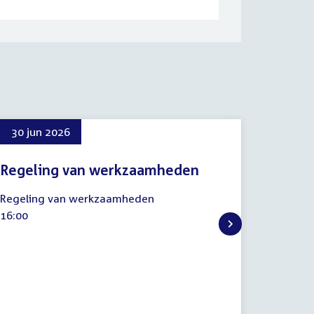
30 jun 2026
Regeling van werkzaamheden
30
Regeling van werkzaamheden
juni
Tijd
16:00
2026
activiteit: