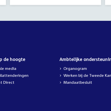
activiteit:
op de hoogte
Ambtelijke ondersteuni
ale media
Organogram
ilattenderingen
Werken bij de Tweede Ka
t Direct
Mandaatbesluit