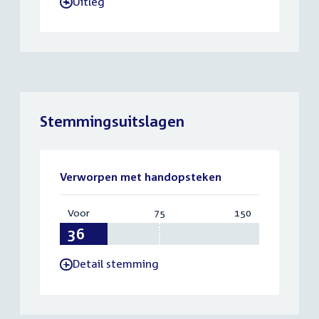
Uitleg
-
Stemmingsuitslagen
Verworpen met handopsteken
Voor
:
75
Vereist:
150
Totaal:
36
75
150
Detail stemming
-