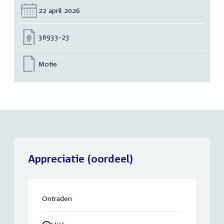
Datum:
22 april 2026
Nummer:
36933-23
Motie
Appreciatie (oordeel)
Ontraden