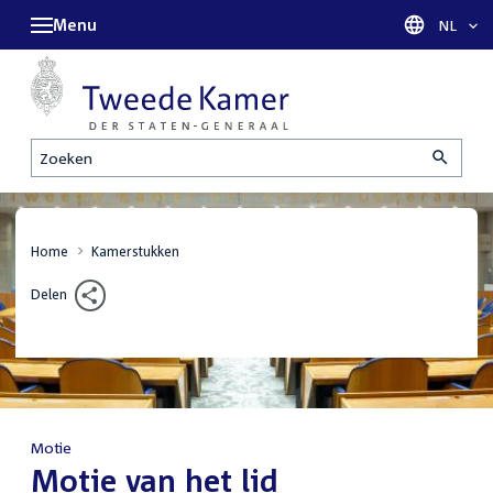
Menu
Taal sel
NL
Zoeken
Home
Kamerstukken
Delen
Motie
:
Motie van het lid