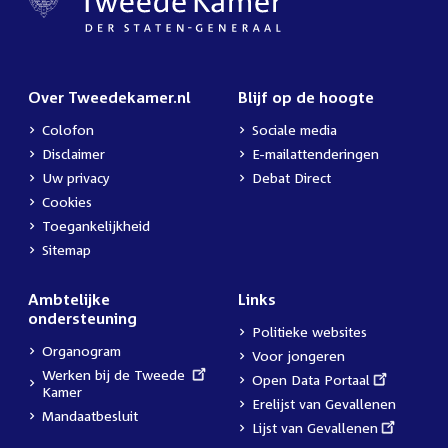
Over Tweedekamer.nl
Blijf op de hoogte
Colofon
Sociale media
Disclaimer
E-mailattenderingen
Uw privacy
Debat Direct
Cookies
Toegankelijkheid
Sitemap
Ambtelijke
Links
ondersteuning
Politieke websites
Organogram
Voor jongeren
External
Werken bij de Tweede
External
Open Data Portaal
link:
Kamer
link:
Erelijst van Gevallenen
Mandaatbesluit
External
Lijst van Gevallenen
link: