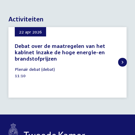
Activiteiten
22 apr 2026
Debat over de maatregelen van het
kabinet inzake de hoge energie-en
brandstofprijzen
22
Plenair debat (debat)
april
Tijd
11:10
2026
activiteit: