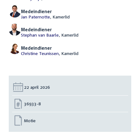
Medeindiener
Jan Paternotte
, Kamerlid
Medeindiener
Stephan van Baarle
, Kamerlid
Medeindiener
Christine Teunissen
, Kamerlid
Datum:
22 april 2026
Nummer:
36933-8
Motie