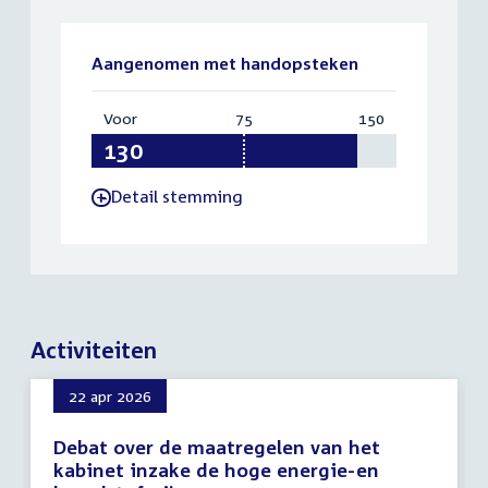
Aangenomen met handopsteken
Voor
:
75
Vereist:
150
Totaal:
130
75
150
Detail stemming
-
Activiteiten
22 apr 2026
Debat over de maatregelen van het
kabinet inzake de hoge energie-en