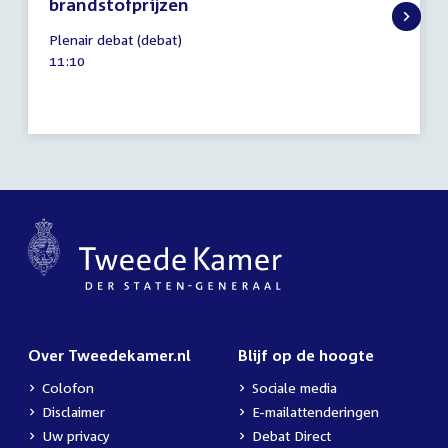
brandstofprijzen
22
Plenair debat (debat)
april
Tijd
11:10
2026
activiteit:
Over Tweedekamer.nl
Blijf op de hoogte
Colofon
Sociale media
Disclaimer
E-mailattenderingen
Uw privacy
Debat Direct