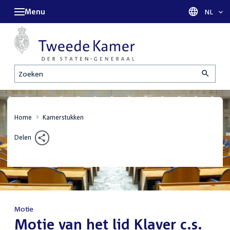
Menu
Taal sel
NL
Zoeken
Home
Kamerstukken
Delen
Motie
:
Motie van het lid Klaver c.s.