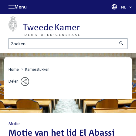
Menu
Taal sel
NL
Zoeken
Home
Kamerstukken
Delen
Motie
:
Motie van het lid El Abassi