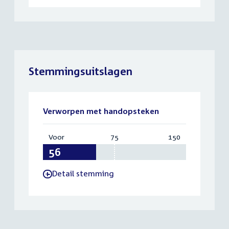
Stemmingsuitslagen
Verworpen met handopsteken
Voor
:
75
Vereist:
150
Totaal:
56
75
150
Detail stemming
-