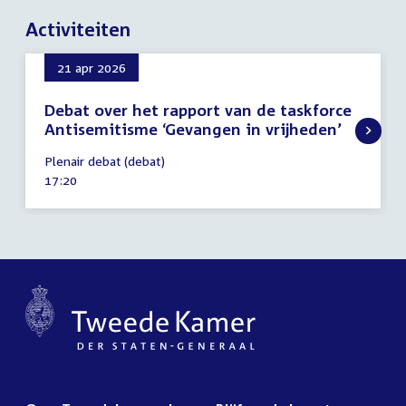
Activiteiten
21 apr 2026
Debat over het rapport van de taskforce
Antisemitisme ‘Gevangen in vrijheden’
21
Plenair debat (debat)
april
Tijd
17:20
2026
activiteit: