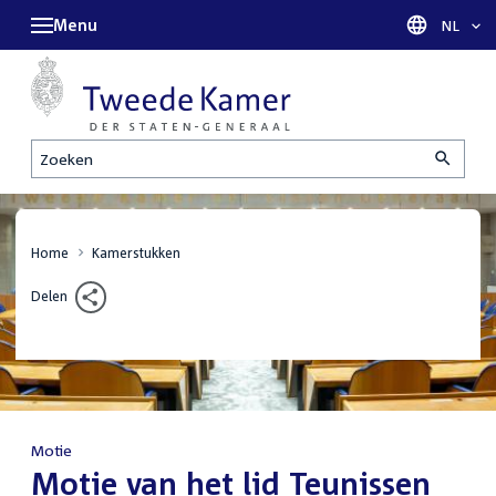
Menu
Taal sel
NL
Zoeken
Home
Kamerstukken
Delen
Motie
:
Motie van het lid Teunissen