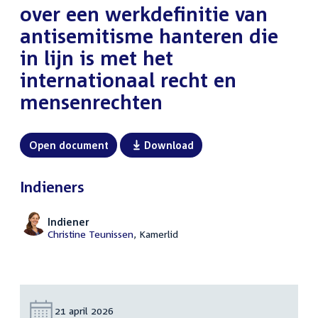
over een werkdefinitie van
antisemitisme hanteren die
in lijn is met het
internationaal recht en
mensenrechten
Open document
Download
Indieners
Indiener
Christine Teunissen
, Kamerlid
Datum:
21 april 2026