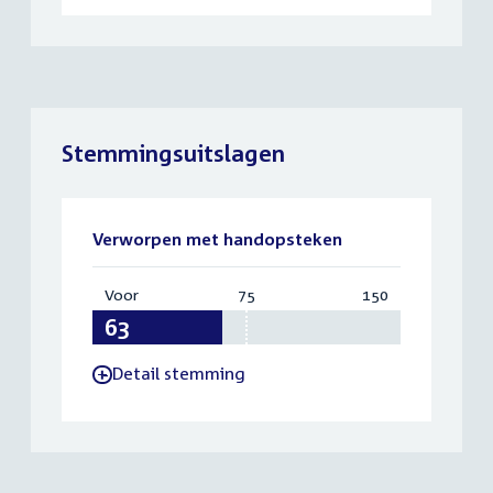
Stemmingsuitslagen
Verworpen met handopsteken
Voor
:
75
Vereist:
150
Totaal:
63
75
150
Detail stemming
-