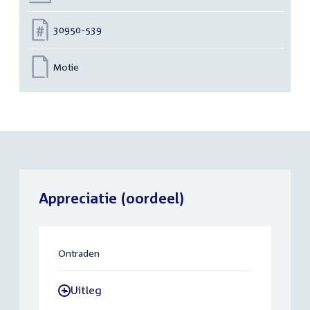
Nummer:
30950-539
Motie
Appreciatie (oordeel)
Ontraden
Uitleg
-