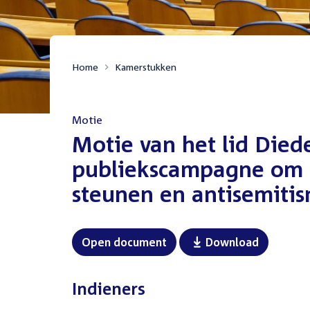
Home
Kamerstukken
Motie
:
Motie van het lid Diede
publiekscampagne om 
steunen en antisemitis
Open document
Download
Indieners