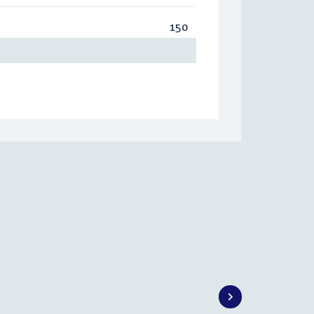
150
Totaal:
150