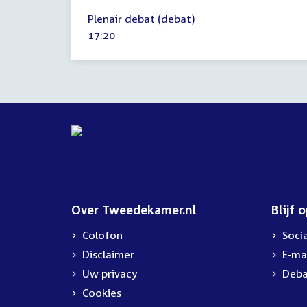
21
Plenair debat (debat)
april
Tijd
17:20
2026
activiteit:
Over Tweedekamer.nl
Blijf 
Colofon
Soci
Disclaimer
E-ma
Uw privacy
Deba
Cookies