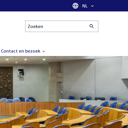
Taal selectie
NL
Zoeken
Contact en bezoek