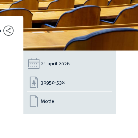
n
Datum:
21 april 2026
Nummer:
30950-538
Motie