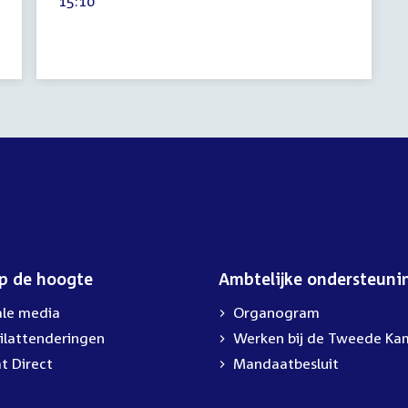
Tijd
15:10
2026
activiteit:
op de hoogte
Ambtelijke ondersteuni
ale media
Organogram
ilattenderingen
Werken bij de Tweede Ka
t Direct
Mandaatbesluit