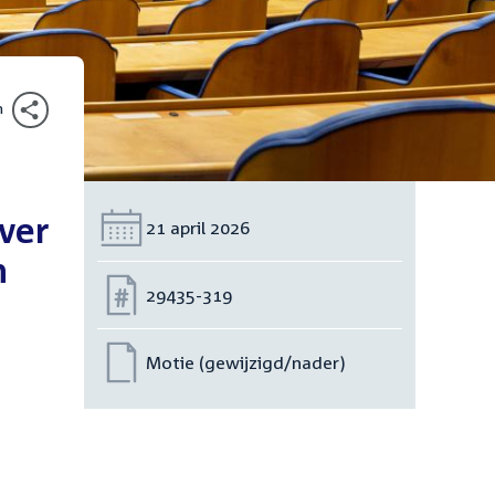
n
ver
Datum:
21 april 2026
n
Nummer:
29435-319
Motie (gewijzigd/nader)