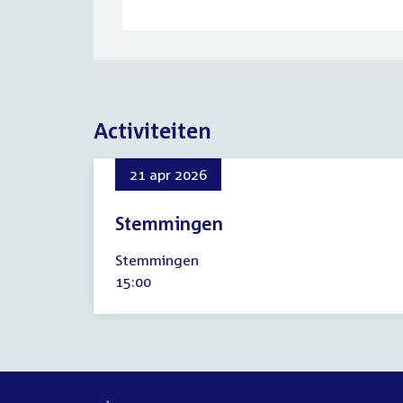
Activiteiten
21 apr 2026
Stemmingen
21
Stemmingen
april
Tijd
15:00
2026
activiteit: