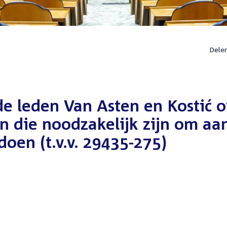
Dele
e leden Van Asten en Kostić o
n die noodzakelijk zijn om aa
oen (t.v.v. 29435-275)