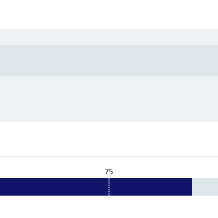
75
Vereist:
75