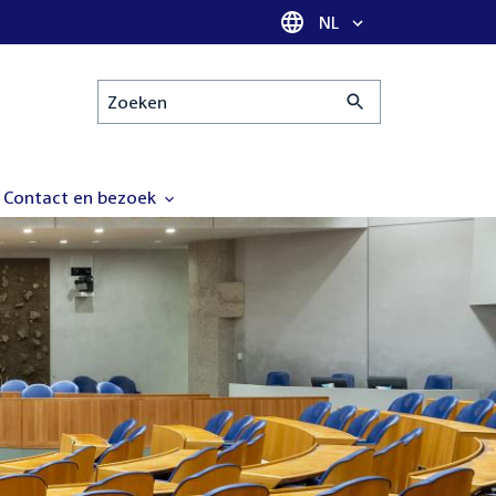
Taal selectie
NL
Zoeken
Contact en bezoek