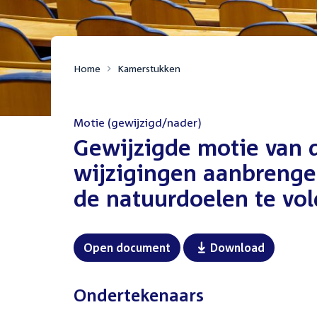
Home
Kamerstukken
Motie (gewijzigd/nader)
:
Gewijzigde motie van d
wijzigingen aanbrenge
de natuurdoelen te vold
Open document
Download
Ondertekenaars