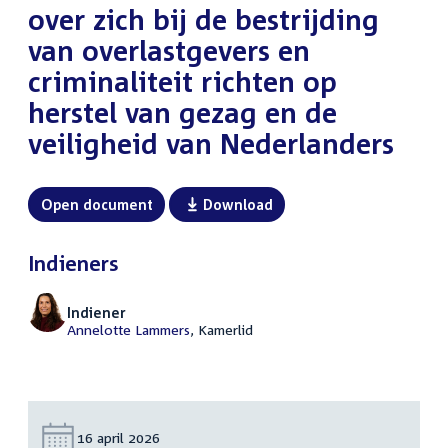
over zich bij de bestrijding
van overlastgevers en
criminaliteit richten op
herstel van gezag en de
veiligheid van Nederlanders
Open document
Download
Indieners
Indiener
Annelotte Lammers
, Kamerlid
Datum:
16 april 2026