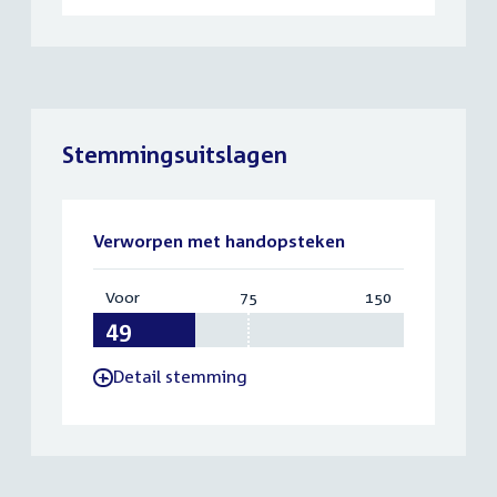
Stemmingsuitslagen
Verworpen met handopsteken
Voor
:
75
Vereist:
150
Totaal:
49
75
150
Detail stemming
-