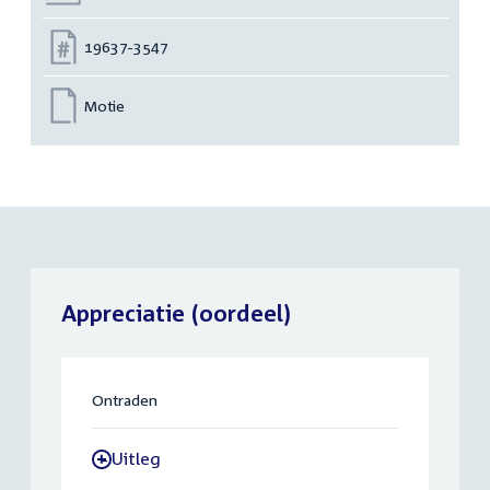
Nummer:
19637-3547
Motie
Appreciatie (oordeel)
Ontraden
Uitleg
-