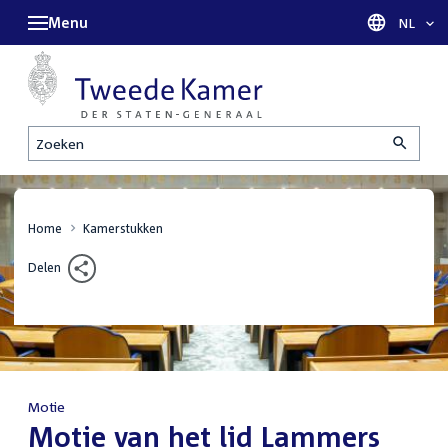
Menu
Taal sel
NL
Zoeken
Home
Kamerstukken
Delen
Motie
:
Motie van het lid Lammers