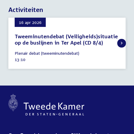
Activiteiten
16 apr 2026
Tweeminutendebat (Veiligheids)situatie
op de buslijnen in Ter Apel (CD 8/4)
16
Plenair debat (tweeminutendebat)
april
Tijd
13:10
2026
activiteit: