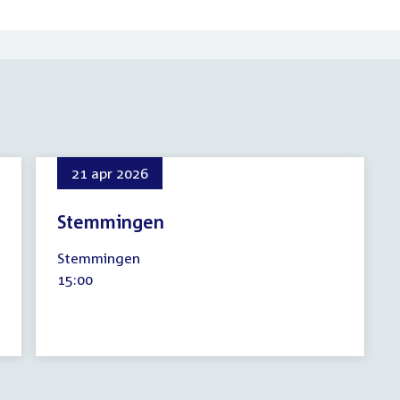
21 apr 2026
Stemmingen
21
Stemmingen
april
Tijd
15:00
2026
activiteit: