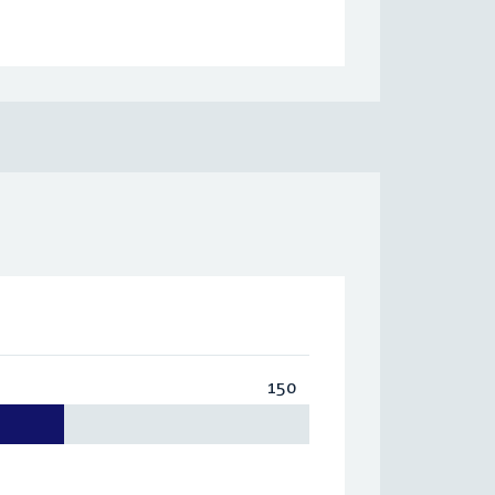
150
Totaal:
150