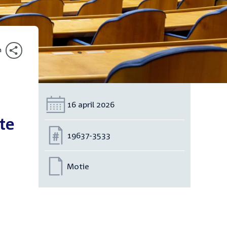
n
Datum:
16 april 2026
te
Nummer:
19637-3533
Motie