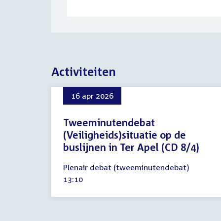
Activiteiten
16 apr 2026
Tweeminutendebat
(Veiligheids)situatie op de
buslijnen in Ter Apel (CD 8/4)
16
Plenair debat (tweeminutendebat)
april
Tijd
13:10
2026
activiteit: