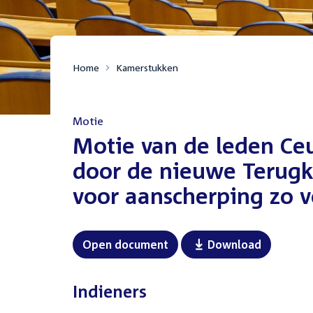
Home
Kamerstukken
Motie
:
Motie van de leden C
door de nieuwe Terug
voor aanscherping zo v
Open document
Download
Indieners