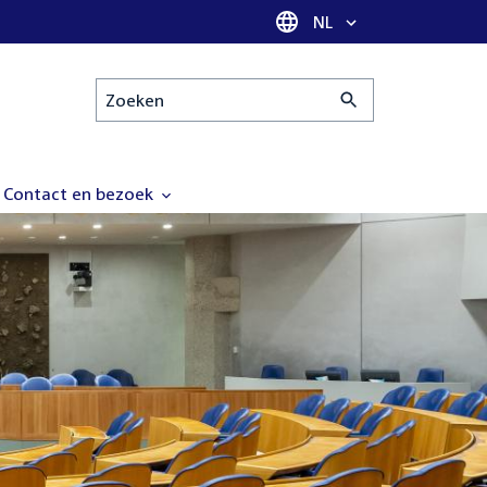
Taal selectie
NL
Zoeken
Contact en bezoek