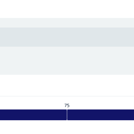
75
Vereist:
75