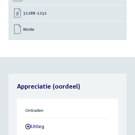
Nummer:
31288-1251
Motie
Appreciatie (oordeel)
Ontraden
Uitleg
-