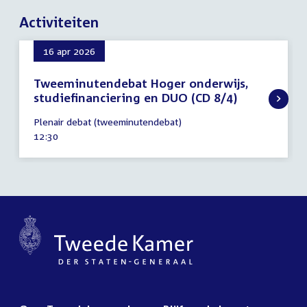
Activiteiten
16 apr 2026
Tweeminutendebat Hoger onderwijs,
studiefinanciering en DUO (CD 8/4)
16
Plenair debat (tweeminutendebat)
april
Tijd
12:30
2026
activiteit: