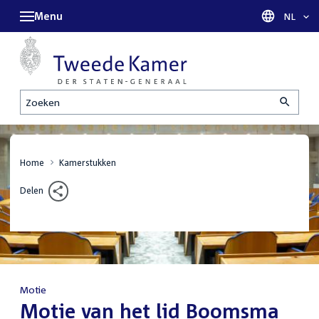
Menu
Taal sel
NL
Zoeken
Home
Kamerstukken
Delen
Motie
:
Motie van het lid Boomsma