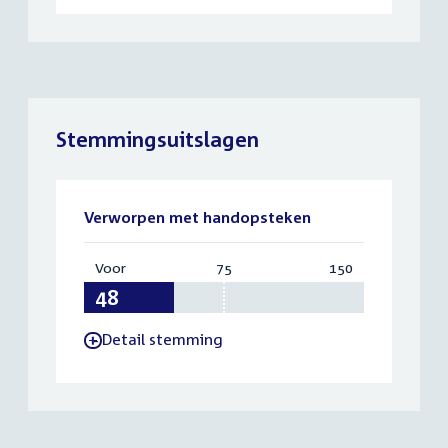
Stemmingsuitslagen
Verworpen met handopsteken
Voor
:
75
Vereist:
150
Totaal:
48
75
150
Detail stemming
-