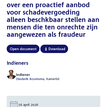
over een proactief aanbod
voor schadevergoeding
alleen beschkbaar stellen aan
mensen die ten onrechte zijn
aangewezen als fraudeur
Open document
Download
Indieners
Indiener
Diederik Boomsma
, Kamerlid
Datum:
16 april 2026