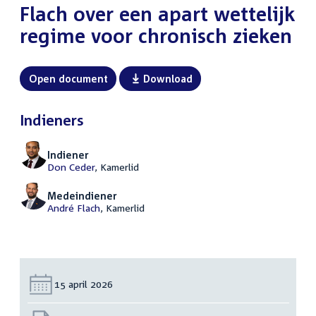
Flach over een apart wettelijk
regime voor chronisch zieken
Open document
Download
Indieners
Indiener
Don Ceder
, Kamerlid
Medeindiener
André Flach
, Kamerlid
Datum:
15 april 2026