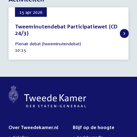
15 apr 2026
Tweeminutendebat Participatiewet (CD
24/3)
15
Plenair debat (tweeminutendebat)
april
Tijd
10:15
2026
activiteit:
Over Tweedekamer.nl
Blijf op de hoogte