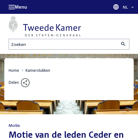
Menu
Taal sel
NL
Zoeken
Home
Kamerstukken
Delen
Motie
:
Motie van de leden Ceder en