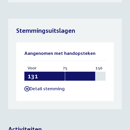
Stemmingsuitslagen
Aangenomen met handopsteken
Voor
:
75
Vereist:
150
Totaal:
131
75
150
Detail stemming
-
Activiteiten