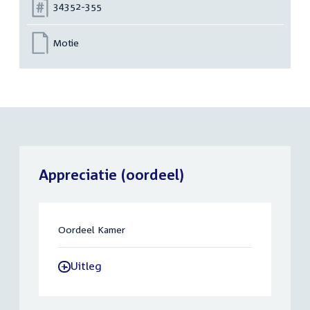
Nummer:
34352-355
Motie
Appreciatie (oordeel)
Oordeel Kamer
Uitleg
-