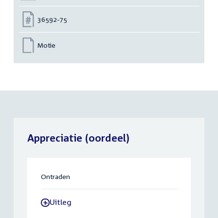
Nummer:
36592-75
Motie
Appreciatie (oordeel)
Ontraden
Uitleg
-