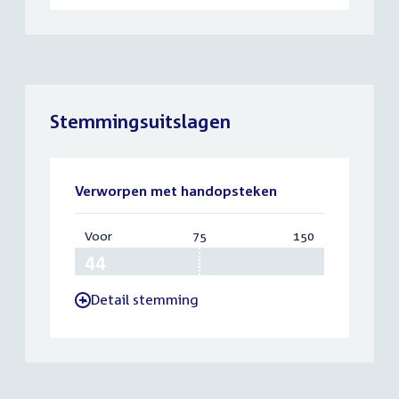
Stemmingsuitslagen
Verworpen met handopsteken
Voor
:
75
Vereist:
150
Totaal:
44
75
150
Detail stemming
-