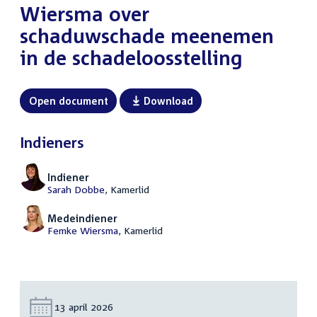
Wiersma over
schaduwschade meenemen
in de schadeloosstelling
Open document
Download
Indieners
Indiener
Sarah Dobbe
, Kamerlid
Medeindiener
Femke Wiersma
, Kamerlid
Datum:
13 april 2026