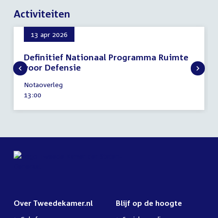
Activiteiten
13 apr 2026
Definitief Nationaal Programma Ruimte
voor Defensie
13
Notaoverleg
april
Tijd
13:00
2026
activiteit:
Over Tweedekamer.nl
Blijf op de hoogte