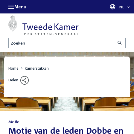
Menu
Taal sel
NL
Zoeken
Home
Kamerstukken
Delen
Motie
:
Motie van de leden Dobbe en