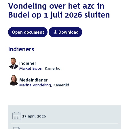
Vondeling over het azc in
Budel op 1 juli 2026 sluiten
Open document
Download
Indieners
Indiener
Maikel Boon
, Kamerlid
Medeindiener
Marina Vondeling
, Kamerlid
Datum:
13 april 2026