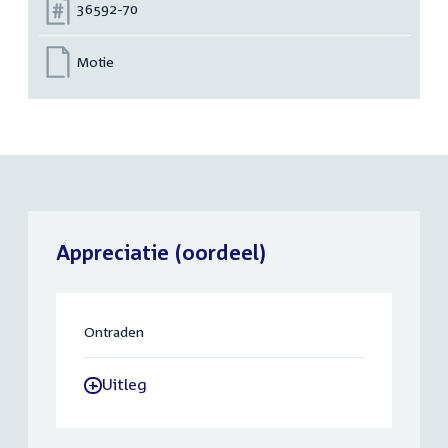
Nummer:
36592-70
Motie
Appreciatie (oordeel)
Ontraden
Uitleg
-