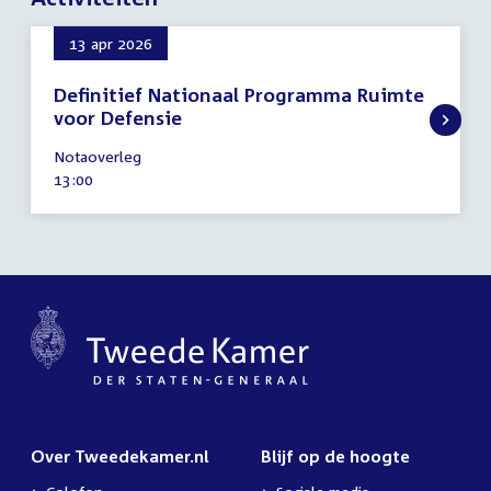
13 apr 2026
Definitief Nationaal Programma Ruimte
voor Defensie
13
Notaoverleg
april
Tijd
13:00
2026
activiteit:
Over Tweedekamer.nl
Blijf op de hoogte