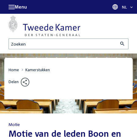
Menu
Taal sel
NL
Zoeken
Home
Kamerstukken
Delen
Motie
:
Motie van de leden Boon en