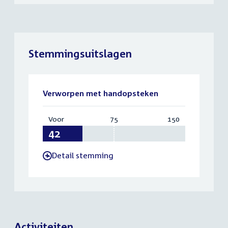
Stemmingsuitslagen
Verworpen met handopsteken
Voor
:
75
Vereist:
150
Totaal:
42
75
150
Detail stemming
-
Activiteiten