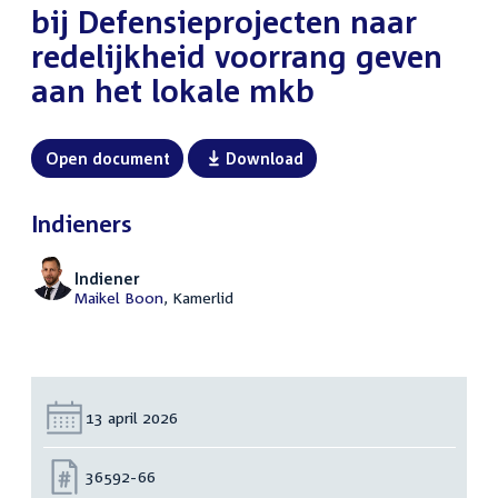
bij Defensieprojecten naar
redelijkheid voorrang geven
aan het lokale mkb
Open document
Download
Indieners
Indiener
Maikel Boon
, Kamerlid
Datum:
13 april 2026
Nummer:
36592-66