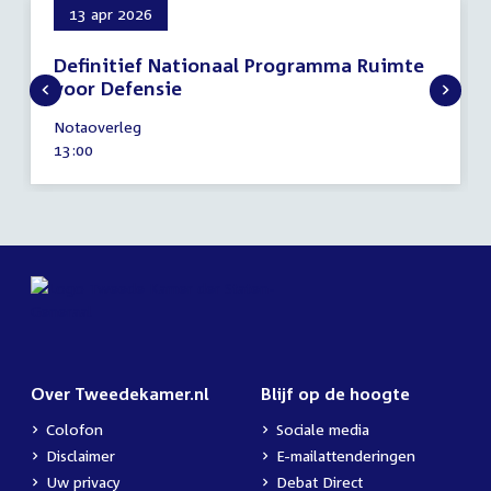
13 apr 2026
Definitief Nationaal Programma Ruimte
voor Defensie
13
Notaoverleg
april
Tijd
13:00
2026
activiteit:
Over Tweedekamer.nl
Blijf op de hoogte
Colofon
Sociale media
Disclaimer
E-mailattenderingen
Uw privacy
Debat Direct