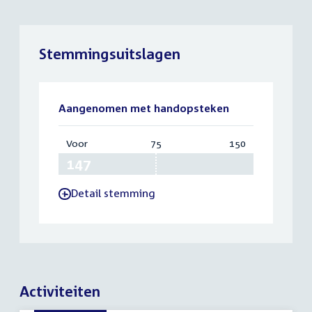
Stemmingsuitslagen
Aangenomen met handopsteken
Voor
:
75
Vereist:
150
Totaal:
147
75
150
Detail stemming
-
Activiteiten