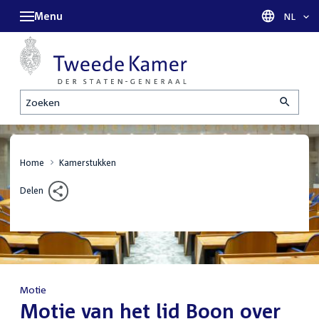
Menu
Taal sel
NL
Zoeken
Home
Kamerstukken
Delen
Motie
:
Motie van het lid Boon over