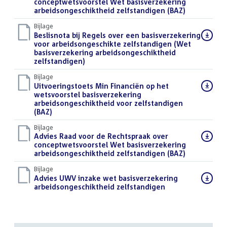
bestand:
conceptwetsvoorstel Wet basisverzekering
arbeidsongeschiktheid zelfstandigen (BAZ)
(PDF)
Bijlage
Download
Beslisnota bij Regels over een basisverzekering
bestand:
voor arbeidsongeschikte zelfstandigen (Wet
basisverzekering arbeidsongeschiktheid
zelfstandigen)
(PDF)
Bijlage
Download
Uitvoeringstoets Min Financiën op het
bestand:
wetsvoorstel basisverzekering
arbeidsongeschiktheid voor zelfstandigen
(BAZ)
(PDF)
Bijlage
Download
Advies Raad voor de Rechtspraak over
bestand:
conceptwetsvoorstel Wet basisverzekering
arbeidsongeschiktheid zelfstandigen (BAZ)
(PDF)
Bijlage
Download
Advies UWV inzake wet basisverzekering
bestand:
arbeidsongeschiktheid zelfstandigen
(PDF)