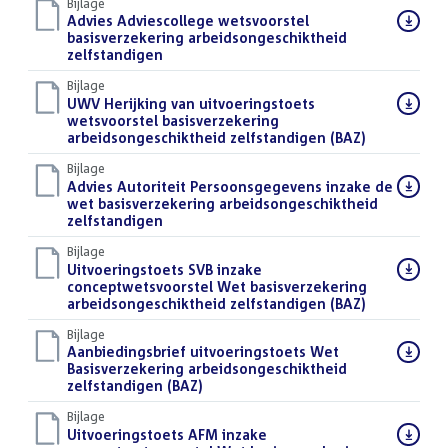
Bijlage
Download
Advies Adviescollege wetsvoorstel
bestand:
basisverzekering arbeidsongeschiktheid
zelfstandigen
(PDF)
Bijlage
Download
UWV Herijking van uitvoeringstoets
bestand:
wetsvoorstel basisverzekering
arbeidsongeschiktheid zelfstandigen (BAZ)
(PDF)
Bijlage
Download
Advies Autoriteit Persoonsgegevens inzake de
bestand:
wet basisverzekering arbeidsongeschiktheid
zelfstandigen
(PDF)
Bijlage
Download
Uitvoeringstoets SVB inzake
bestand:
conceptwetsvoorstel Wet basisverzekering
arbeidsongeschiktheid zelfstandigen (BAZ)
(PDF)
Bijlage
Download
Aanbiedingsbrief uitvoeringstoets Wet
bestand:
Basisverzekering arbeidsongeschiktheid
zelfstandigen (BAZ)
(PDF)
Bijlage
Download
Uitvoeringstoets AFM inzake