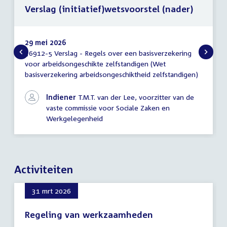
Verslag (initiatief)wetsvoorstel (nader)
29 mei 2026
36912-5 Verslag - Regels over een basisverzekering
Verslag
voor arbeidsongeschikte zelfstandigen (Wet
(initiatief)wetsvoorstel
basisverzekering arbeidsongeschiktheid zelfstandigen)
(nader)
Indiener
T.M.T. van der Lee, voorzitter van de
vaste commissie voor Sociale Zaken en
Werkgelegenheid
Activiteiten
31 mrt 2026
Regeling van werkzaamheden
31