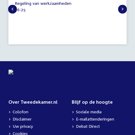
Regeling van werkzaamheden
maart
Tijd
16:25
2026
activiteit:
Over Tweedekamer.nl
Blijf op de hoogte
Colofon
Sociale media
Disclaimer
E-mailattenderingen
Uw privacy
Debat Direct
Cookies