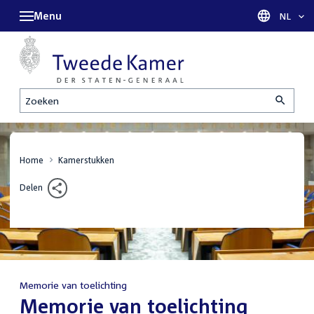
Menu
Taal sel
NL
Zoeken
Home
Kamerstukken
Delen
Memorie van toelichting
:
Memorie van toelichting