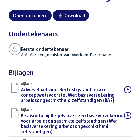
Open document
Download
Ondertekenaars
Eerste ondertekenaar
A.A. Aartsen, minister van Werk en Participatie
Bijlagen
Bijlage
Download
Advies Raad voor Rechtsbijstand inzake
bestand:
conceptwetsvoorstel Wet basisverzekering
arbeidsongeschiktheid zelfstandigen (BAZ)
(PDF)
Bijlage
Download
Beslisnota bij Regels over een basisverzekering
bestand:
voor arbeidsongeschikte zelfstandigen (Wet
basisverzekering arbeidsongeschiktheid
zelfstandigen)
(PDF)