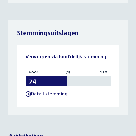
Stemmingsuitslagen
Verworpen via hoofdelijk stemming
Voor
:
75
Vereist:
150
Totaal:
74
75
150
Detail stemming
-