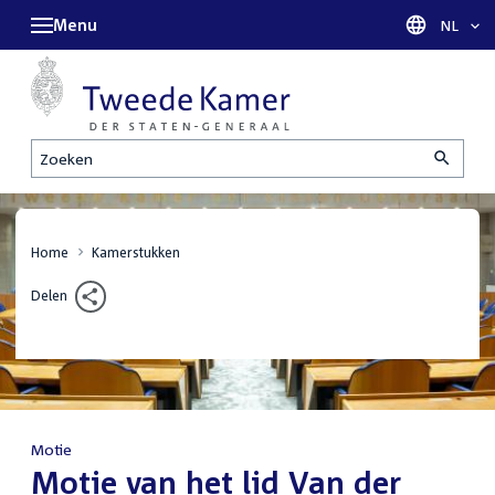
Menu
Taal sel
NL
Zoeken
Home
Kamerstukken
Delen
Motie
:
Motie van het lid Van der