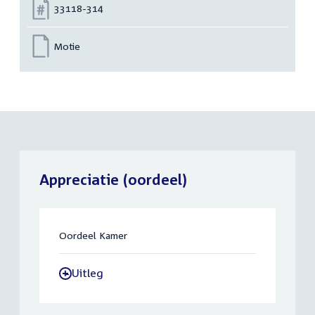
Nummer:
33118-314
Motie
Appreciatie (oordeel)
Oordeel Kamer
Uitleg
-