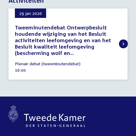
Activiteiten
29 jan 2026
Tweeminutendebat Ontwerpbesluit
houdende wijziging van het Besluit
activiteiten leefomgeving en van het
Besluit kwaliteit leefomgeving
(bescherming wolf en...
29
Plenair debat (tweeminutendebat)
januari
Tijd
16:00
2026
activiteit: