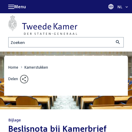
Menu
Taal sel
NL
Zoeken
Home
Kamerstukken
Delen
Bijlage
:
Beslisnota bij Kamerbrief