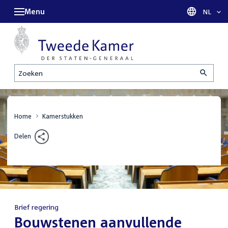
Menu
Taal sel
NL
Zoeken
Home
Kamerstukken
Delen
Brief regering
:
Bouwstenen aanvullende