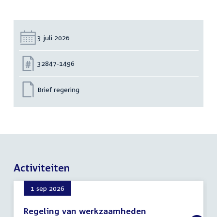
Datum:
3 juli 2026
Nummer:
32847-1496
Brief regering
Activiteiten
1 sep 2026
Regeling van werkzaamheden