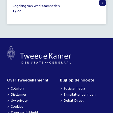
1
Regeling van werkzaamheden
september
Tijd
15:00
2026
activiteit:
Over Tweedekamer.nl
Blijf op de hoogte
Colofon
Sociale media
Disclaimer
E-mailattenderingen
Uw privacy
Debat Direct
Cookies
Toegankelijkheid