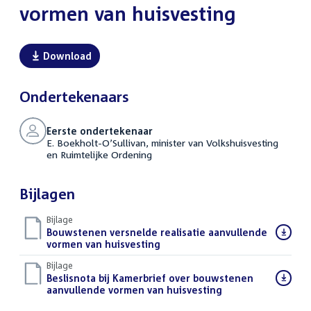
vormen van huisvesting
Download
Ondertekenaars
Eerste ondertekenaar
E. Boekholt-O’Sullivan, minister van Volkshuisvesting
en Ruimtelijke Ordening
Bijlagen
Bijlage
Download
Bouwstenen versnelde realisatie aanvullende
bestand:
vormen van huisvesting
(PDF)
Bijlage
Download
Beslisnota bij Kamerbrief over bouwstenen
bestand:
aanvullende vormen van huisvesting
(PDF)