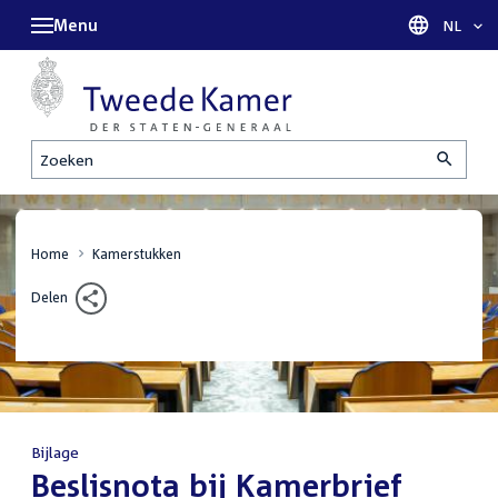
Menu
Taal sel
NL
Zoeken
Home
Kamerstukken
Delen
Bijlage
:
Beslisnota bij Kamerbrief