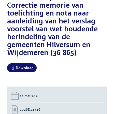
Correctie memorie van
toelichting en nota naar
aanleiding van het verslag
voorstel van wet houdende
herindeling van de
gemeenten Hilversum en
Wijdemeren (36 865)
Download
Datum:
11 mei 2026
Nummer:
2026D21316