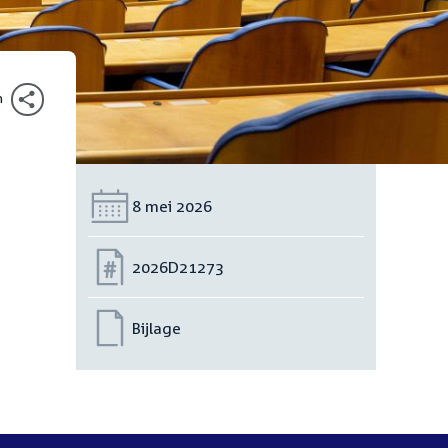
n
Datum:
8 mei 2026
Nummer:
2026D21273
Bijlage