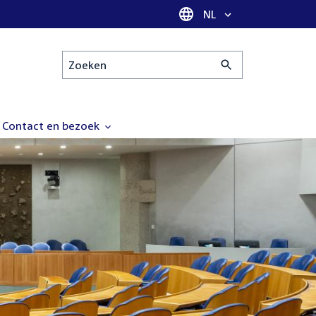
Taal selectie
NL
Zoeken
Contact en bezoek