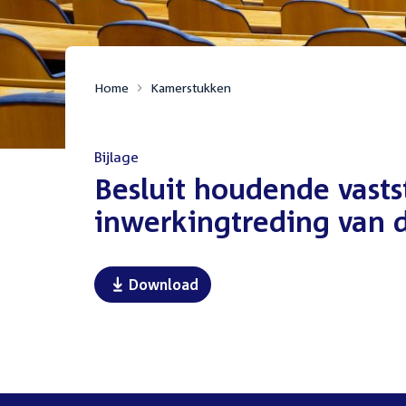
Home
Kamerstukken
Bijlage
:
Besluit houdende vastst
inwerkingtreding van d
Download