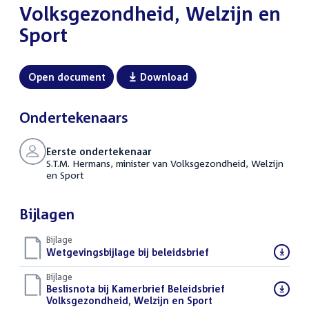
Volksgezondheid, Welzijn en
Sport
Open document
Download
Ondertekenaars
Eerste ondertekenaar
S.T.M. Hermans, minister van Volksgezondheid, Welzijn
en Sport
Bijlagen
Bijlage
Download
Wetgevingsbijlage bij beleidsbrief
(PDF)
bestand:
Bijlage
Download
Beslisnota bij Kamerbrief Beleidsbrief
bestand:
Volksgezondheid, Welzijn en Sport
(PDF)