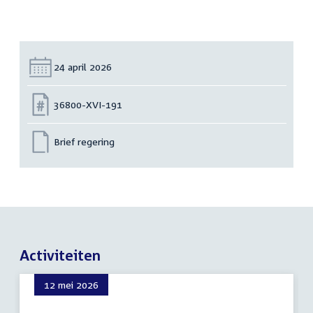
Datum:
24 april 2026
Nummer:
36800-XVI-191
Brief regering
Activiteiten
12 mei 2026