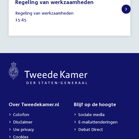
Regeling van werkzaamheden
12
Regeling van werkzaamheden
mei
Tijd
15:45
2026
activiteit:
Over Tweedekamer.nl
Blijf op de hoogte
Colofon
Sociale media
Disclaimer
E-mailattenderingen
Uw privacy
Debat Direct
Cookies