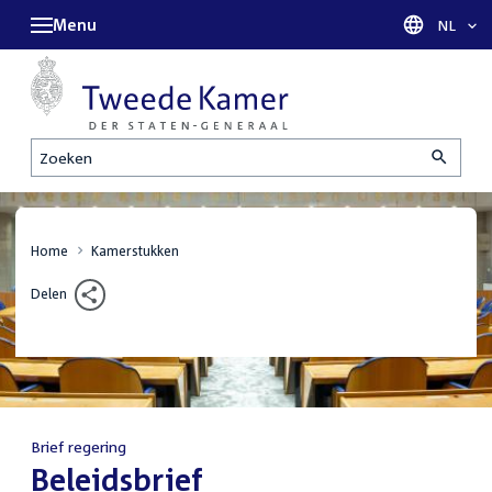
Menu
Taal sel
NL
Zoeken
Home
Kamerstukken
Delen
Brief regering
:
Beleidsbrief