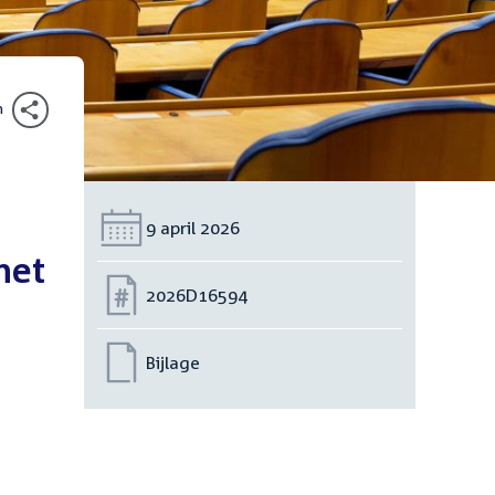
n
Datum:
9 april 2026
het
Nummer:
2026D16594
Bijlage