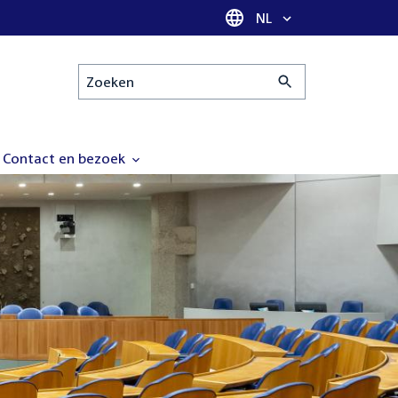
Taal selectie
NL
Zoeken
Contact en bezoek