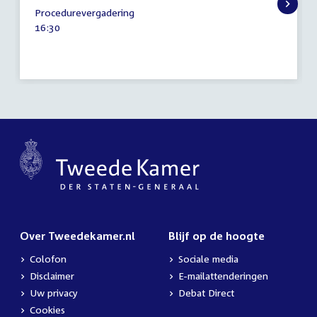
16
Procedurevergadering
december
Tijd
16:30
2025
activiteit:
Over Tweedekamer.nl
Blijf op de hoogte
Colofon
Sociale media
Disclaimer
E-mailattenderingen
Uw privacy
Debat Direct
Cookies