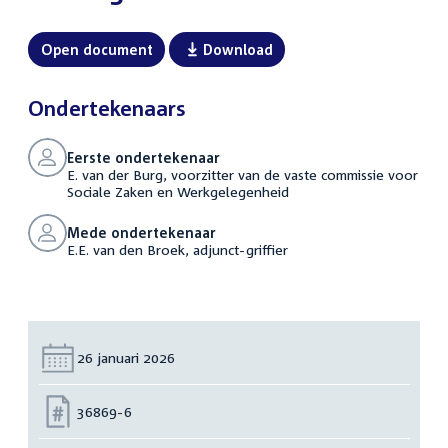
Open document
Download
Ondertekenaars
Eerste ondertekenaar
E. van der Burg, voorzitter van de vaste commissie voor
Sociale Zaken en Werkgelegenheid
Mede ondertekenaar
E.E. van den Broek, adjunct-griffier
Datum:
26 januari 2026
Nummer:
36869-6