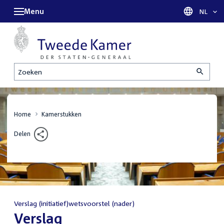
Menu
Taal sel
NL
Zoeken
Home
Kamerstukken
Delen
Verslag (initiatief)wetsvoorstel (nader)
:
Verslag