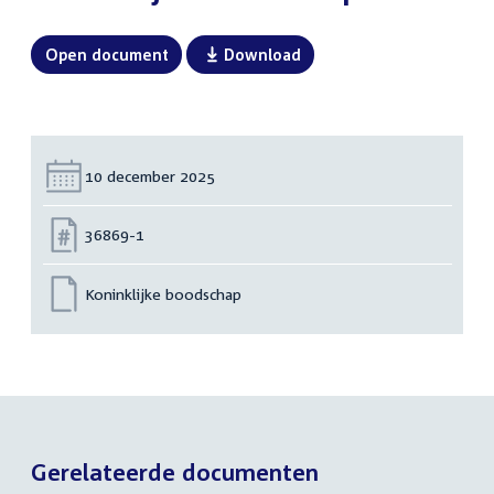
Open document
Download
Datum:
10 december 2025
Nummer:
36869-1
Koninklijke boodschap
Gerelateerde documenten