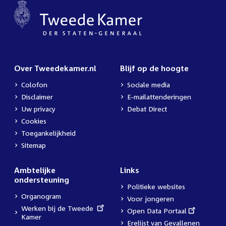
Over Tweedekamer.nl
Blijf op de hoogte
Colofon
Sociale media
Disclaimer
E-mailattenderingen
Uw privacy
Debat Direct
Cookies
Toegankelijkheid
Sitemap
Ambtelijke
Links
ondersteuning
Politieke websites
Organogram
Voor jongeren
External
Werken bij de Tweede
External
Open Data Portaal
link:
Kamer
link:
Erelijst van Gevallenen