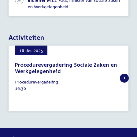
Indiener
M.L.J. Paul, minister van Sociale Zaken
en Werkgelegenheid
Activiteiten
16 dec 2025
Procedurevergadering Sociale Zaken en
Werkgelegenheid
16
Procedurevergadering
december
Tijd
16:30
2025
activiteit: