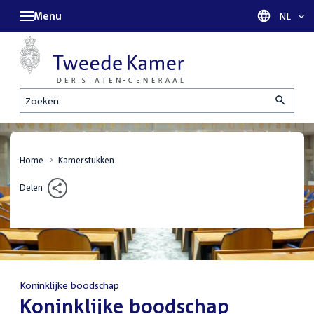
Menu
Taal sel
NL
Zoeken
Home
Kamerstukken
Delen
Koninklijke boodschap
:
Koninklijke boodschap