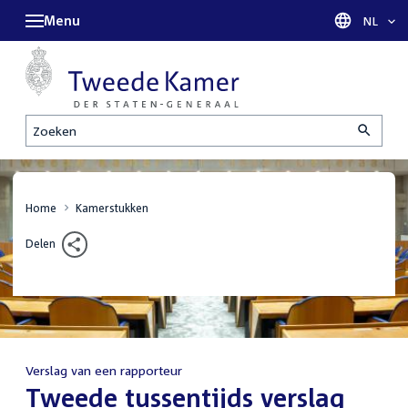
Menu
Taal sel
NL
Zoeken
Home
Kamerstukken
Delen
Verslag van een rapporteur
:
Tweede tussentijds verslag