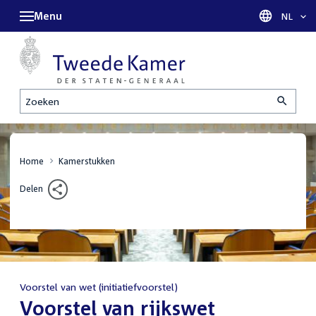
Menu
Taal sel
NL
Zoeken
Home
Kamerstukken
Delen
Voorstel van wet (initiatiefvoorstel)
:
Voorstel van rijkswet