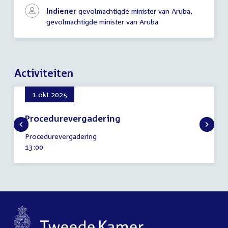
Indiener
gevolmachtigde minister van Aruba,
gevolmachtigde minister van Aruba
Activiteiten
1 okt 2025
Procedurevergadering
1
Procedurevergadering
oktober
Tijd
13:00
2025
activiteit: