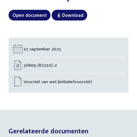
Open document
Download
Datum:
11 september 2025
Nummer:
36809-(R2210)-2
Voorstel van wet (initiatiefvoorstel)
Gerelateerde documenten