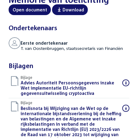
Open document
Download
Ondertekenaars
Eerste ondertekenaar
T. van Oostenbruggen, staatssecretaris van Financiën
Bijlagen
Bijlage
Download
Advies Autoriteit Persoonsgegevens inzake
bestand:
Wet implementatie EU-richtlijn
gegevensuitwisseling cryptoactiva
(PDF)
Bijlage
Download
Beslisnota bij Wijziging van de Wet op de
bestand:
internationale bijstandsverlening bij de heffing
van belastingen en de Algemene wet inzake
rijksbelastingen in verband met de
implementatie van Richtlijn (EU) 2023/2226 van
de Raad van 17 oktober 2023 tot wijziging van