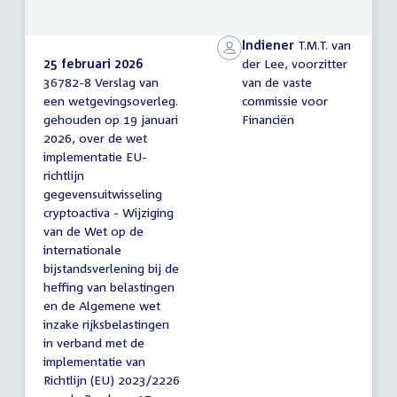
Indiener
T.M.T. van
25 februari 2026
der Lee, voorzitter
36782-8 Verslag van
van de vaste
Verslag
een wetgevingsoverleg.
commissie voor
van
gehouden op 19 januari
Financiën
een
wetgevingsoverleg
2026, over de wet
implementatie EU-
richtlijn
gegevensuitwisseling
cryptoactiva - Wijziging
van de Wet op de
internationale
bijstandsverlening bij de
heffing van belastingen
en de Algemene wet
inzake rijksbelastingen
in verband met de
implementatie van
Richtlijn (EU) 2023/2226