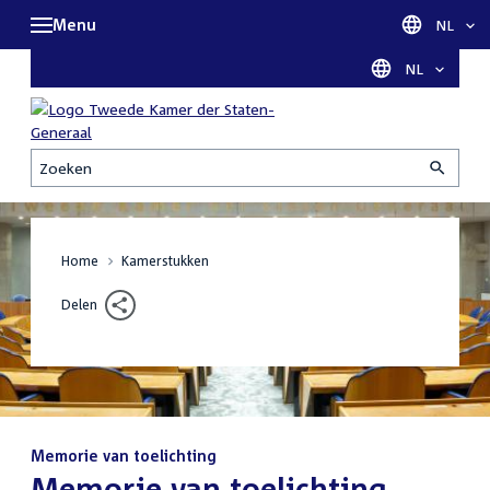
Menu
Taal sel
NL
Taal selectie
NL
Zoeken
Home
Kamerstukken
Delen
Memorie van toelichting
:
Memorie van toelichting