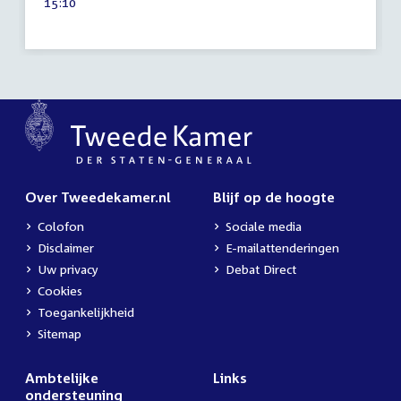
Tijd
15:10
2025
activiteit:
Over Tweedekamer.nl
Blijf op de hoogte
Colofon
Sociale media
Disclaimer
E-mailattenderingen
Uw privacy
Debat Direct
Cookies
Toegankelijkheid
Sitemap
Ambtelijke
Links
ondersteuning