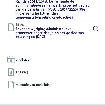
Richtlijn 2011/16/EU betreffende de
administratieve samenwerking op het gebied
van de belastingen (PbEU L 2023/2226) (Wet
implementatie EU-richtlijn
gegevensuitwisseling cryptoactiva)
(PDF)
Bijlage
Download
Zevende wijziging administratieve
bestand:
samenwerkingsrichtlijn op het gebied van
belastingen (DAC8)
(PDF)
Datum:
2 juli 2025
Nummer:
36782-3
Memorie van toelichting