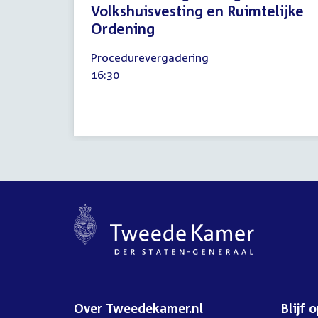
Volkshuisvesting en Ruimtelijke
Ordening
2
Procedurevergadering
september
Tijd
16:30
2025
activiteit:
Over Tweedekamer.nl
Blijf 