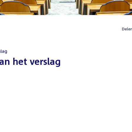
Dele
slag
an het verslag