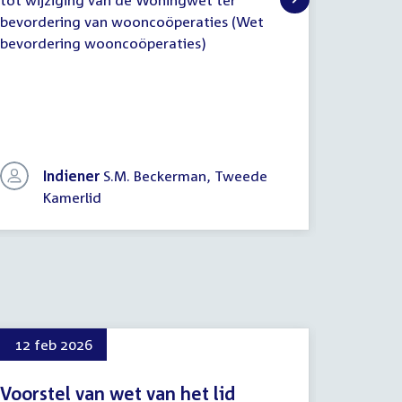
Raad
tot wijziging van de Woningwet ter
(initiat
- Voorst
van
bevordering van wooncoöperaties (Wet
tot wijz
State
bevordering wooncoöperaties)
bevorde
en
bevorde
Reactie
van
de
initiatiefnemer(s)
Indiener
S.M. Beckerman, Tweede
In
Kamerlid
K
12 feb 2026
12 me
Voorstel van wet van het lid
Proced