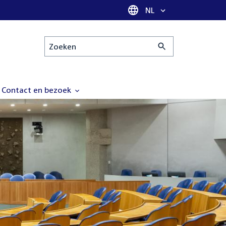
Taal selectie
NL
Zoeken
Contact en bezoek