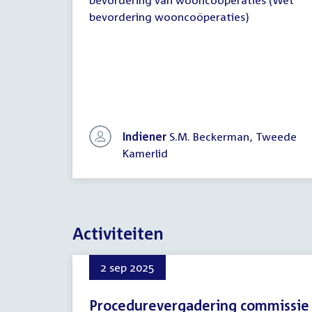
bevordering van wooncoöperaties (Wet
bevordering wooncoöperaties)
Indiener
S.M. Beckerman, Tweede
Kamerlid
Activiteiten
2 sep 2025
Procedurevergadering commissie