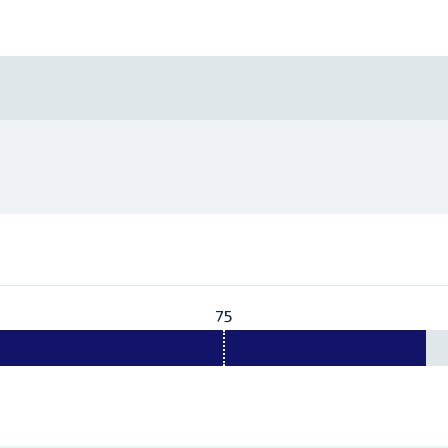
75
Vereist:
75