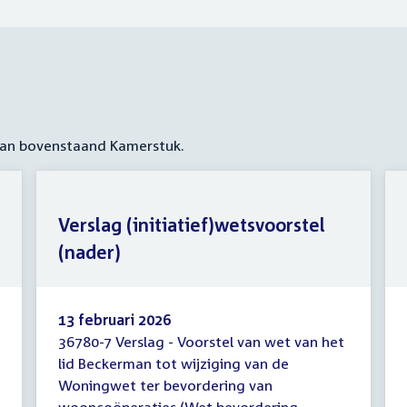
 aan bovenstaand Kamerstuk.
Verslag (initiatief)wetsvoorstel
(nader)
13 februari 2026
36780-7 Verslag - Voorstel van wet van het
Verslag
lid Beckerman tot wijziging van de
(initiatief)wetsvoorstel
Woningwet ter bevordering van
(nader)