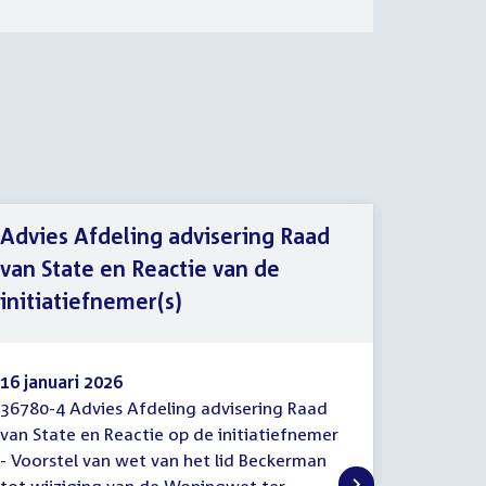
Advies Afdeling advisering Raad
van State en Reactie van de
Voorst
initiatiefnemer(s)
(initia
16 januari 2026
16 janua
36780-4 Advies Afdeling advisering Raad
36780-5 
Advies
Voorste
van State en Reactie op de initiatiefnemer
naar aan
Afdeling
van
- Voorstel van wet van het lid Beckerman
Afdeling
advisering
wet