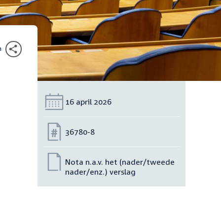
n
Datum:
16 april 2026
Nummer:
36780-8
Nota n.a.v. het (nader/tweede
nader/enz.) verslag