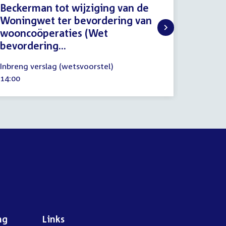
Beckerman tot wijziging van de
Volksh
Woningwet ter bevordering van
Orden
wooncoöperaties (Wet
12
Procedu
bevordering...
mei
Tijd
16:30
2026
12
activitei
Inbreng verslag (wetsvoorstel)
februari
Tijd
14:00
2026
activiteit:
ng
Links