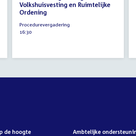
Volkshuisvesting en Ruimtelijke
Ordening
27
Procedurevergadering
januari
Tijd
16:30
2026
activiteit:
op de hoogte
Ambtelijke ondersteuni