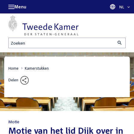
Menu
Taal sel
NL
Zoeken
Home
Kamerstukken
Delen
Motie
:
Motie van het lid Dijk over in