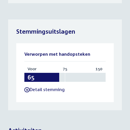
Stemmingsuitslagen
Verworpen met handopsteken
Voor
:
75
Vereist:
150
Totaal:
65
75
150
Detail stemming
-