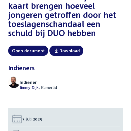
kaart brengen hoeveel
jongeren getroffen door het
toeslagenschandaal een
schuld bij DUO hebben
Open document
Download
Indieners
Indiener
Jimmy Dijk
, Kamerlid
Datum:
3 juli 2025