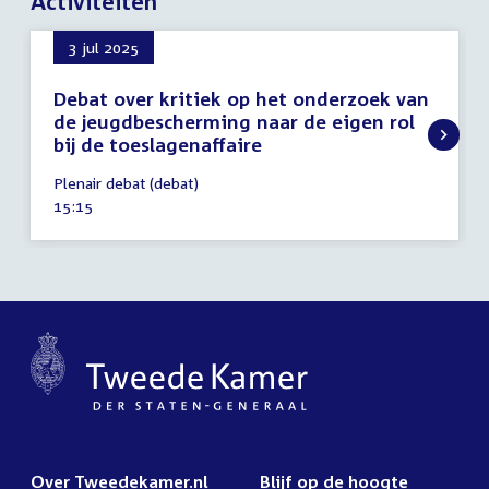
Activiteiten
3 jul 2025
Debat over kritiek op het onderzoek van
de jeugdbescherming naar de eigen rol
bij de toeslagenaffaire
3
Plenair debat (debat)
juli
Tijd
15:15
2025
activiteit:
Over Tweedekamer.nl
Blijf op de hoogte