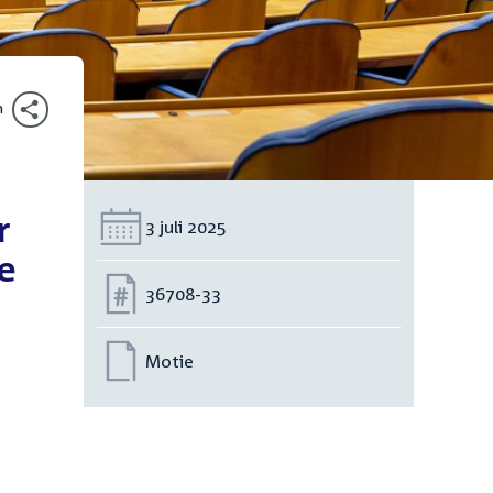
n
r
Datum:
3 juli 2025
e
Nummer:
36708-33
Motie