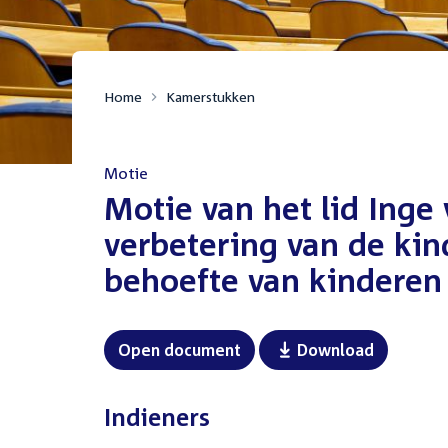
Home
Kamerstukken
Motie
:
Motie van het lid Inge 
verbetering van de kin
behoefte van kinderen
Open document
Download
Indieners