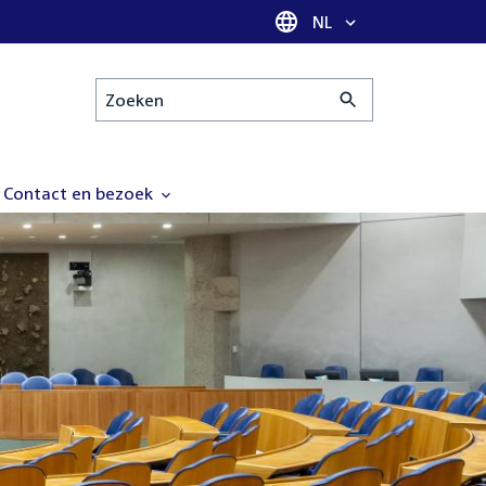
Taal selectie
NL
Zoeken
Contact en bezoek