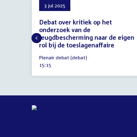
3 jul 2025
Debat over kritiek op het
onderzoek van de
jeugdbescherming naar de eigen
rol bij de toeslagenaffaire
3
Plenair debat (debat)
juli
Tijd
15:15
2025
activiteit: