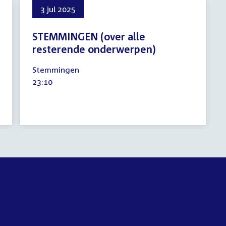
3 jul 2025
STEMMINGEN (over alle
resterende onderwerpen)
3
Stemmingen
juli
Tijd
23:10
2025
activiteit: