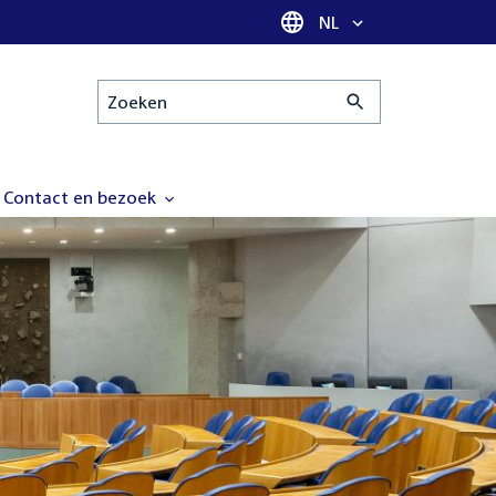
Taal selectie
NL
Zoeken
Contact en bezoek