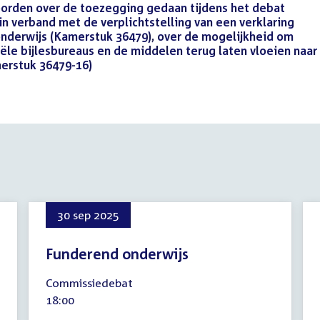
woorden over de toezegging gedaan tijdens het debat
n verband met de verplichtstelling van een verklaring
onderwijs (Kamerstuk 36479), over de mogelijkheid om
le bijlesbureaus en de middelen terug laten vloeien naar
erstuk 36479-16)
(PDF)
30 sep 2025
Funderend onderwijs
30
Commissiedebat
september
Tijd
18:00
2025
activiteit: