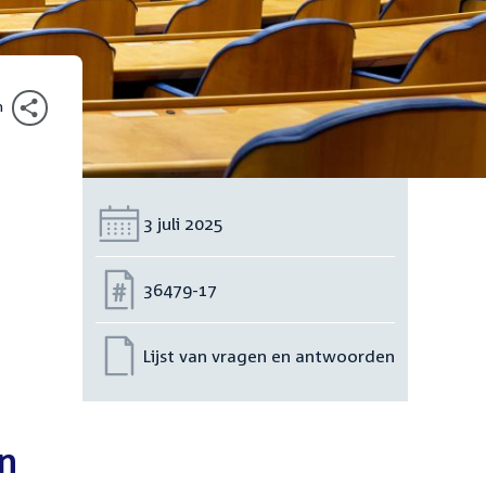
n
Datum:
3 juli 2025
Nummer:
36479-17
Lijst van vragen en antwoorden
en