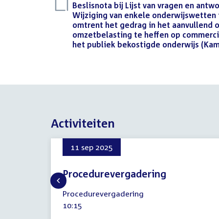
Download
Beslisnota bij Lijst van vragen en ant
bestand:
Wijziging van enkele onderwijswetten i
omtrent het gedrag in het aanvullend 
omzetbelasting te heffen op commercië
het publiek bekostigde onderwijs (Kam
Activiteiten
11 sep 2025
Procedurevergadering
11
Procedurevergadering
september
Tijd
10:15
2025
activiteit: