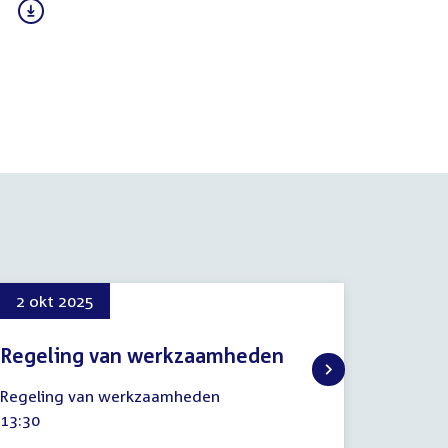
2 okt 2025
Regeling van werkzaamheden
2
Regeling van werkzaamheden
oktober
Tijd
13:30
2025
activiteit: