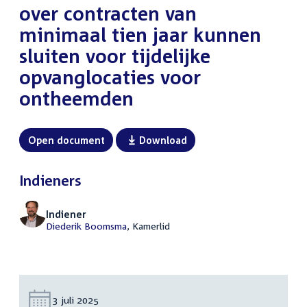
over contracten van
minimaal tien jaar kunnen
sluiten voor tijdelijke
opvanglocaties voor
ontheemden
Open document
Download
Indieners
Indiener
Diederik Boomsma
, Kamerlid
Datum:
3 juli 2025