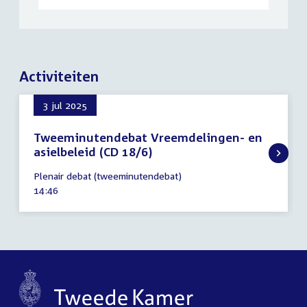
Activiteiten
3 jul 2025
Tweeminutendebat Vreemdelingen- en
asielbeleid (CD 18/6)
3
Plenair debat (tweeminutendebat)
juli
Tijd
14:46
2025
activiteit: