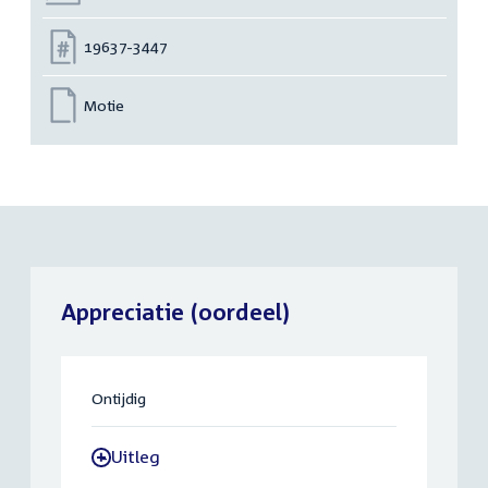
Nummer:
19637-3447
Motie
Appreciatie (oordeel)
Ontijdig
Uitleg
-