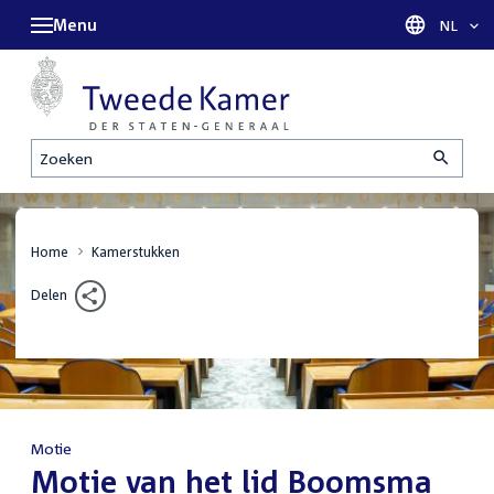
Menu
Taal sel
NL
Zoeken
Home
Kamerstukken
Delen
Motie
:
Motie van het lid Boomsma