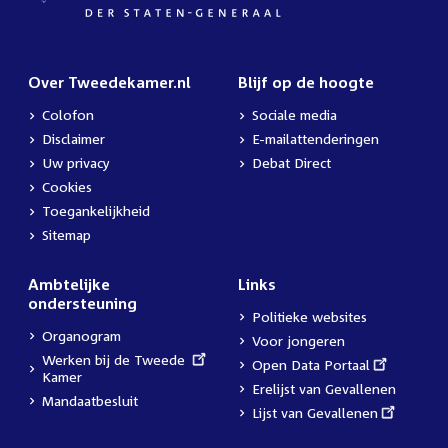
Over Tweedekamer.nl
Blijf op de hoogte
Colofon
Sociale media
Disclaimer
E-mailattenderingen
Uw privacy
Debat Direct
Cookies
Toegankelijkheid
Sitemap
Ambtelijke
Links
ondersteuning
Politieke websites
Organogram
Voor jongeren
External
Werken bij de Tweede
External
Open Data Portaal
link:
Kamer
link:
Erelijst van Gevallenen
Mandaatbesluit
External
Lijst van Gevallenen
link: