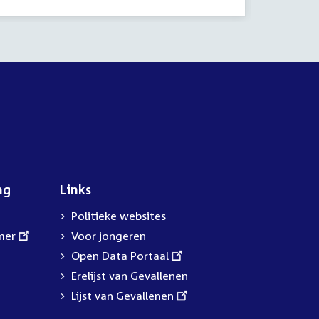
activitei
ng
Links
Politieke websites
mer
Voor jongeren
External
Open Data Portaal
link:
Erelijst van Gevallenen
External
Lijst van Gevallenen
link: