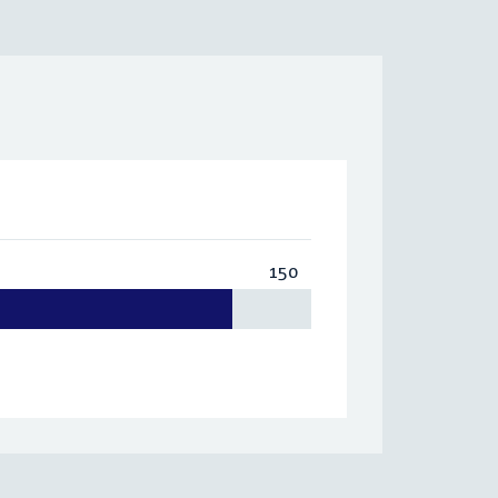
150
Totaal:
150