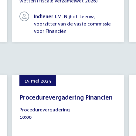
wetten (Fiscale verzamelwet 2026)
Indiener
J.M. Nijhof-Leeuw,
voorzitter van de vaste commissie
voor Financiën
15 mei 2025
Procedurevergadering Financiën
15
Procedurevergadering
mei
Tijd
10:00
2025
activiteit: