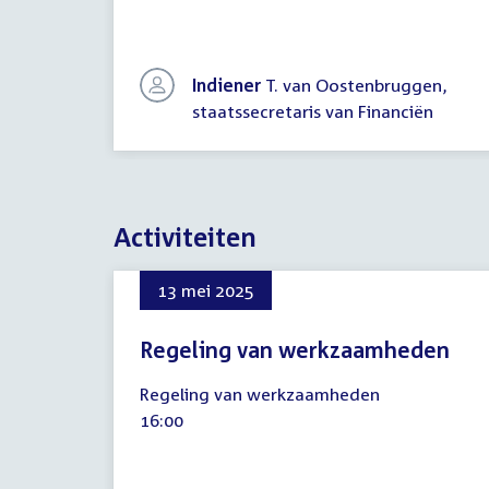
Indiener
T. van Oostenbruggen,
staatssecretaris van Financiën
Activiteiten
13 mei 2025
Regeling van werkzaamheden
13
Regeling van werkzaamheden
mei
Tijd
16:00
2025
activiteit: