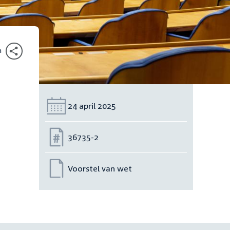
n
Datum:
24 april 2025
Nummer:
36735-2
Voorstel van wet